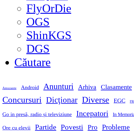
FlyOrDie
OGS
ShinKGS
DGS
Căutare
Anunturi
Arhiva
Clasamente
Android
Amuzante
Concursuri
Diverse
Dicţionar
EGC
FR
Incepatori
Go in presă, radio și televiziune
In Memori
Partide
Povesti
Probleme
Pro
Ore cu elevii