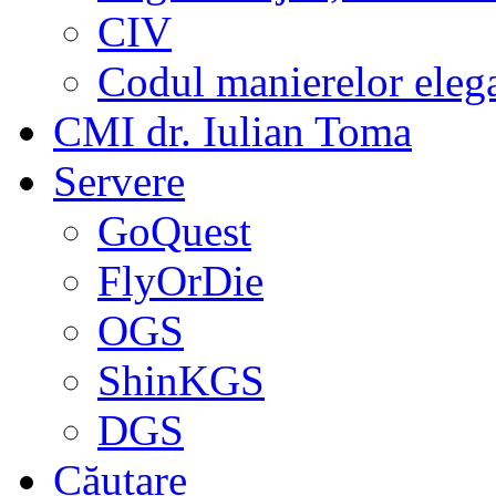
CIV
Codul manierelor eleg
CMI dr. Iulian Toma
Servere
GoQuest
FlyOrDie
OGS
ShinKGS
DGS
Căutare