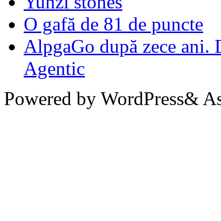
Yunzi stones
O gafă de 81 de puncte
AlpgaGo după zece ani. D
Agentic
Powered by WordPress& Aso