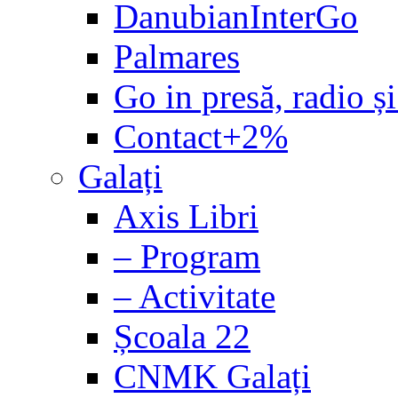
DanubianInterGo
Palmares
Go in presă, radio și
Contact+2%
Galați
Axis Libri
– Program
– Activitate
Școala 22
CNMK Galați