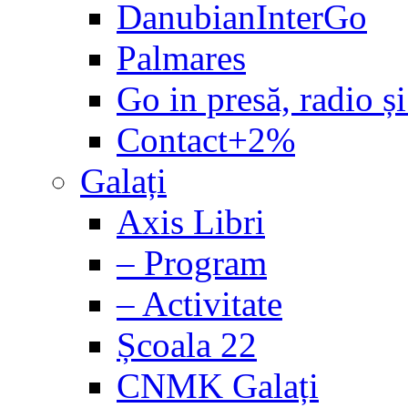
DanubianInterGo
Palmares
Go in presă, radio și
Contact+2%
Galați
Axis Libri
– Program
– Activitate
Școala 22
CNMK Galați