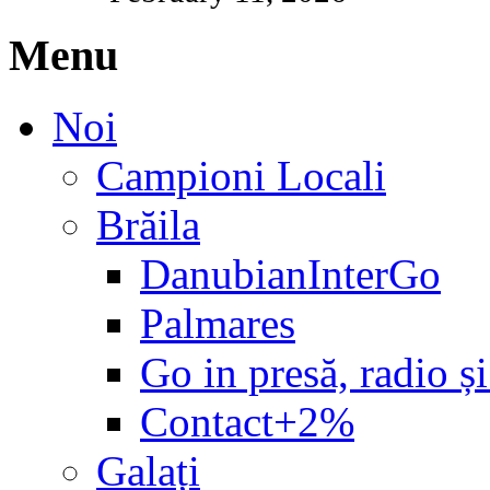
Menu
Noi
Campioni Locali
Brăila
DanubianInterGo
Palmares
Go in presă, radio și
Contact+2%
Galați