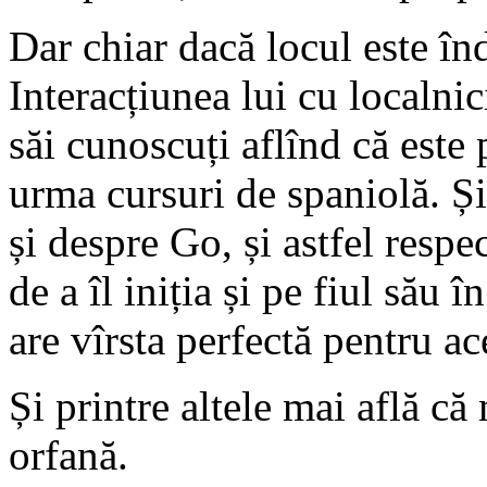
Dar chiar dacă locul este înd
Interacțiunea lui cu localnic
săi cunoscuți aflînd că este
urma cursuri de spaniolă. Și
și despre Go, și astfel respe
de a îl iniția și pe fiul său î
are vîrsta perfectă pentru ace
Și printre altele mai află c
orfană.