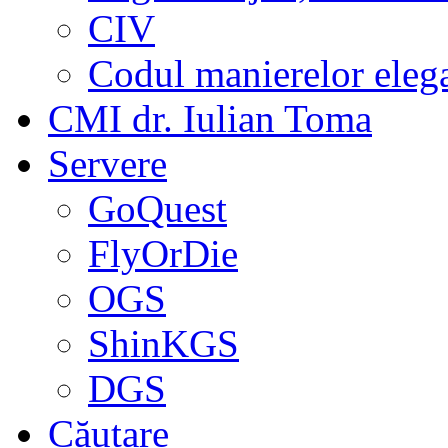
CIV
Codul manierelor eleg
CMI dr. Iulian Toma
Servere
GoQuest
FlyOrDie
OGS
ShinKGS
DGS
Căutare