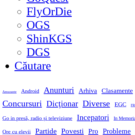
FlyOrDie
OGS
ShinKGS
DGS
Căutare
Anunturi
Arhiva
Clasamente
Android
Amuzante
Concursuri
Diverse
Dicţionar
EGC
FR
Incepatori
Go in presă, radio și televiziune
In Memori
Partide
Povesti
Probleme
Pro
Ore cu elevii