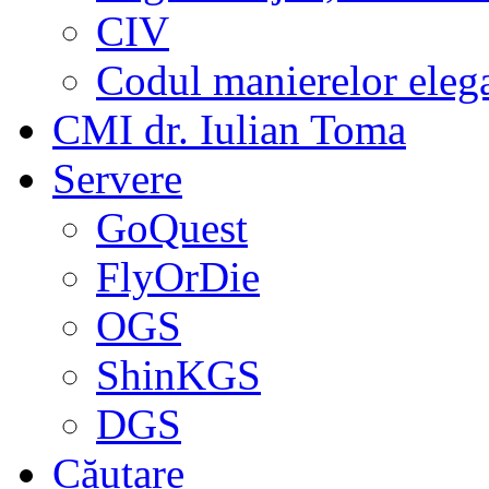
CIV
Codul manierelor eleg
CMI dr. Iulian Toma
Servere
GoQuest
FlyOrDie
OGS
ShinKGS
DGS
Căutare