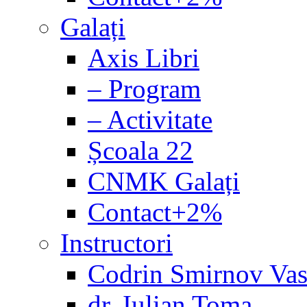
Galați
Axis Libri
– Program
– Activitate
Școala 22
CNMK Galați
Contact+2%
Instructori
Codrin Smirnov Vas
dr. Iulian Toma