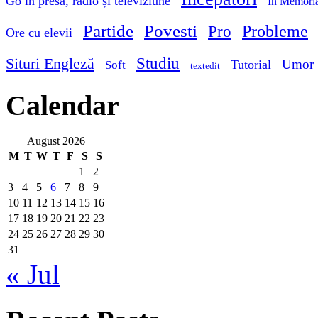
Go in presă, radio și televiziune
In Memori
Partide
Povesti
Probleme
Pro
Ore cu elevii
Studiu
Situri Engleză
Umor
Tutorial
Soft
textedit
Calendar
August 2026
M
T
W
T
F
S
S
1
2
3
4
5
6
7
8
9
10
11
12
13
14
15
16
17
18
19
20
21
22
23
24
25
26
27
28
29
30
31
« Jul