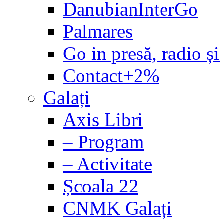
DanubianInterGo
Palmares
Go in presă, radio și
Contact+2%
Galați
Axis Libri
– Program
– Activitate
Școala 22
CNMK Galați