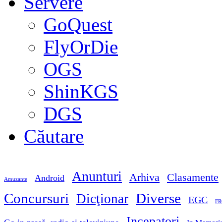
Servere
GoQuest
FlyOrDie
OGS
ShinKGS
DGS
Căutare
Anunturi
Arhiva
Clasamente
Android
Amuzante
Concursuri
Diverse
Dicţionar
EGC
FR
Incepatori