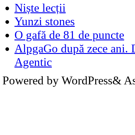
Niște lecții
Yunzi stones
O gafă de 81 de puncte
AlpgaGo după zece ani. D
Agentic
Powered by WordPress& Aso