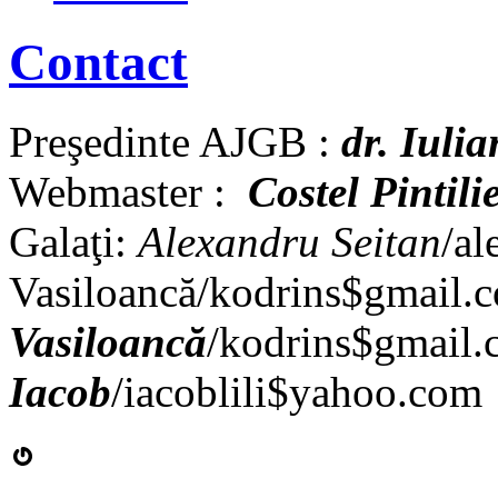
Contact
Preşedinte AJGB :
dr. Iuli
Webmaster :
Costel Pintilie
Galaţi:
Alexandru Seitan
/al
Vasiloancă/kodrins$gmail.
Vasiloancă
/kodrins$gmail
Iacob
/iacoblili$yahoo.c
Gravatar