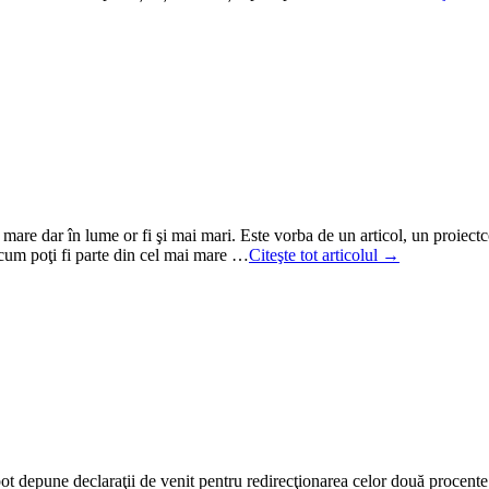
mare dar în lume or fi şi mai mari. Este vorba de un articol, un proi
um poţi fi parte din cel mai mare …
Citeşte tot articolul →
pot depune declaraţii de venit pentru redirecţionarea celor două procente