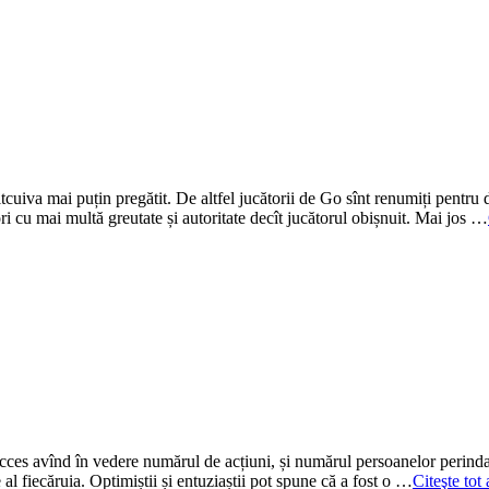
ltcuiva mai puțin pregătit. De altfel jucătorii de Go sînt renumiți pentru di
ori cu mai multă greutate și autoritate decît jucătorul obișnuit. Mai jos …
succes avînd în vedere numărul de acțiuni, și numărul persoanelor perindat
al fiecăruia. Optimiștii și entuziaștii pot spune că a fost o …
Citeşte tot