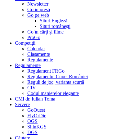
Newsletter
Go in presă
Go pe web
Situri Engleză
Situri românești
Go în cărți și filme
ProGo
Competiţii
Calendar
Clasamente
Regulamente
Regulamente
Regulament FRGo
Regulamentul Cupei României
Reguli de joc, varianta scurtă
CIV
Codul manierelor elegante
CMI dr. Iulian Toma
Servere
GoQuest
FlyOrDie
OGS
ShinKGS
DGS
Căutare