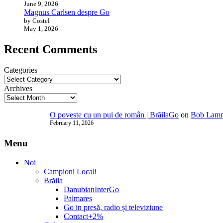
June 9, 2026
Magnus Carlsen despre Go
by Costel
May 1, 2026
Recent Comments
Categories
Archives
O poveste cu un pui de român | BrăilaGo
on
Bob Lammi
February 11, 2026
Menu
Noi
Campioni Locali
Brăila
DanubianInterGo
Palmares
Go in presă, radio și televiziune
Contact+2%