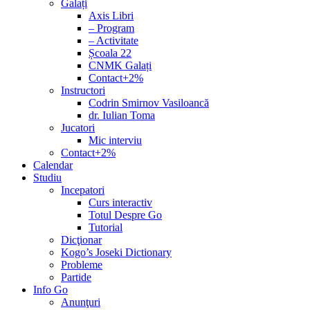
Galați
Axis Libri
– Program
– Activitate
Școala 22
CNMK Galați
Contact+2%
Instructori
Codrin Smirnov Vasiloancă
dr. Iulian Toma
Jucatori
Mic interviu
Contact+2%
Calendar
Studiu
Incepatori
Curs interactiv
Totul Despre Go
Tutorial
Dicţionar
Kogo’s Joseki Dictionary
Probleme
Partide
Info Go
Anunţuri