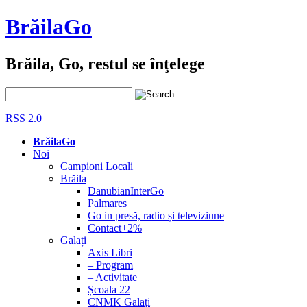
BrăilaGo
Brăila, Go, restul se înţelege
RSS 2.0
BrăilaGo
Noi
Campioni Locali
Brăila
DanubianInterGo
Palmares
Go in presă, radio și televiziune
Contact+2%
Galați
Axis Libri
– Program
– Activitate
Școala 22
CNMK Galați