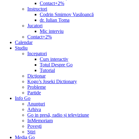
Contact+2%
Instructori
Codrin Smirnov Vasiloancă
dr. Iulian Toma
Jucatori
Mic interviu
Contact+2%
Calendar
Studiu
Incepatori
Curs interactiv
Totul Despre Go
Tutorial
Dicţionar
Kogo’s Joseki Dictionary
Probleme
Partide
Info Go
Anunţuri
Arhiva
Go in presă, radio și televiziune
InMemoriam
Povești
Ştiri
Media Go