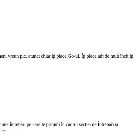
 vreun pic, atunci chiar îţi place Go-ul. Îţi place atît de mult încît îţi
 întrebări pe care le primim în cadrul secţiei de Întrebări şi
ul →