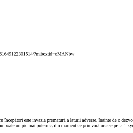
/10161649122301514/?mibextid=oMANbw
începători este invazia prematură a laturii adverse, înainte de o dezvolt
 sau poate un pic mai puternic, din moment ce prin vară urcase pe la 1 