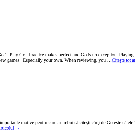
 Go 1. Play Go Practice makes perfect and Go is no exception. Playing Go
 Review games Especially your own. When reviewing, you …
Citeşte tot 
ortante motive pentru care ar trebui să citeşti cărţi de Go este că ele î
articolul →