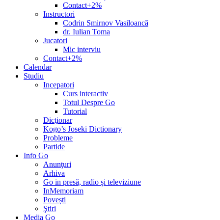
Contact+2%
Instructori
Codrin Smirnov Vasiloancă
dr. Iulian Toma
Jucatori
Mic interviu
Contact+2%
Calendar
Studiu
Incepatori
Curs interactiv
Totul Despre Go
Tutorial
Dicţionar
Kogo’s Joseki Dictionary
Probleme
Partide
Info Go
Anunţuri
Arhiva
Go in presă, radio și televiziune
InMemoriam
Povești
Ştiri
Media Go