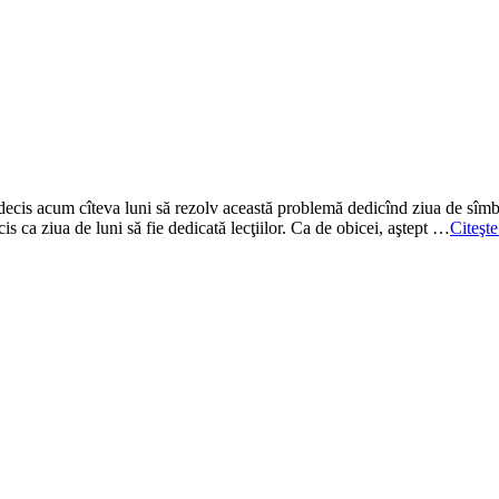
m decis acum cîteva luni să rezolv această problemă dedicînd ziua de sîmbă
 ca ziua de luni să fie dedicată lecţiilor. Ca de obicei, aştept …
Citeşte