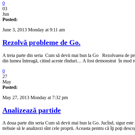
0
03
Jun
Posted:
June 3, 2013 Monday at 9:11 am
Rezolvă probleme de Go.
A treia parte din seria Cum să devii mai bun la Go Rezolvarea de proble
din lumea întreagă, citind aceste rînduri… A fost demonstrat în mod 
0
27
May
Posted:
May 27, 2013 Monday at 7:32 pm
Analizează partide
A doua parte din seria Cum să devii mai bun la Go. Jucînd, sigur este 
trebuie să le analizezi sînt cele proprii. Aceasta pentru că îţi poţi desc