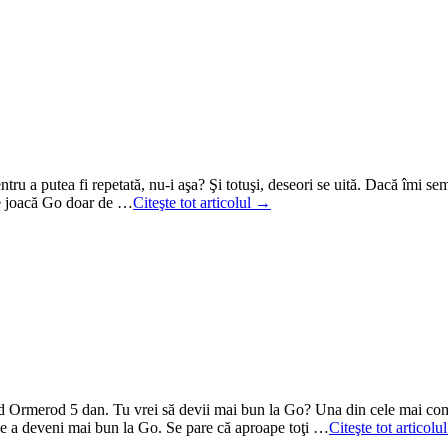
 a putea fi repetată, nu-i aşa? Şi totuşi, deseori se uită. Dacă îmi semeni
are joacă Go doar de …
Citeşte tot articolul →
d Ormerod 5 dan. Tu vrei să devii mai bun la Go? Una din cele mai comune
e a deveni mai bun la Go. Se pare că aproape toţi …
Citeşte tot articol