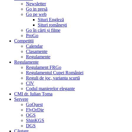
Newsletter
Go in presă
Go pe web
Situri Engleză
Situri românești
Go în cărți și filme
ProGo
Competiţii
Calendar
Clasamente
Regulamente
Regulamente
Regulament FRGo
Regulamentul Cupei României
Reguli de joc, varianta scurtă
CIV
Codul manierelor elegante
CMI dr. Iulian Toma
Servere
GoQuest
FlyOrDie
OGS
ShinKGS
DGS
Căutare