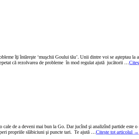
me îţi întăreşte ‘muşchii Goului tău’. Unii dintre voi se aşteptau la asta
repetat că rezolvarea de probleme în mod regulat ajută jucătorii …
Citeş
o cale de a deveni mai bun la Go. Dar jucînd şi analizînd partide este o
operi propriile slăbiciuni şi puncte tari. Te ajută …
Citeşte tot articolul →