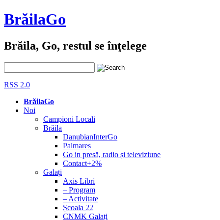
BrăilaGo
Brăila, Go, restul se înţelege
RSS 2.0
BrăilaGo
Noi
Campioni Locali
Brăila
DanubianInterGo
Palmares
Go in presă, radio și televiziune
Contact+2%
Galați
Axis Libri
– Program
– Activitate
Școala 22
CNMK Galați