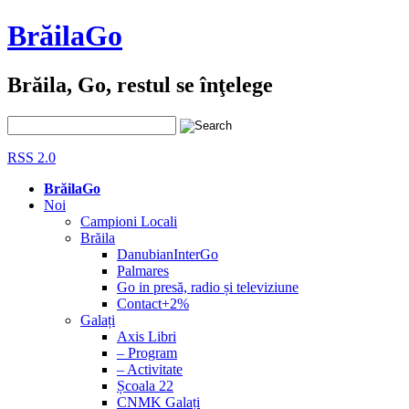
BrăilaGo
Brăila, Go, restul se înţelege
RSS 2.0
BrăilaGo
Noi
Campioni Locali
Brăila
DanubianInterGo
Palmares
Go in presă, radio și televiziune
Contact+2%
Galați
Axis Libri
– Program
– Activitate
Școala 22
CNMK Galați