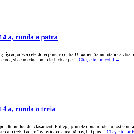
14 a, runda a patra
și își adjudecă cele două puncte contra Ungariei. Să nu uităm că chiar d
de noi, și acum cinci ani a ieșit chiar pe …
Citeşte tot articolul →
4 a, runda a treia
pe ultimul loc din clasament. E drept, primele două runde au fost contra
re ar cam trebui acum învins tot ce a mai rămas, hai plus …
Citeşte tot art