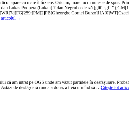
 articol apare cu mare întîrziere. Oricum, mare lucru nu este de spus. Pr
) 6 dan Lukas Podpera (Lukan) 7 dan Negrul cedează [glift sgf=” (;G
se]WR[7d]FG[259:]PM[2]PB[Gheorghe Cornel Burzo]HA[0]WT[Cze
t articolul →
faptului că am intrat pe OGS unde am văzut partidele în desfășurare. Pro
k. Astăzi de desfășoară runda a doua, a treia urmînd să …
Citeşte tot arti