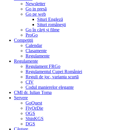
Newsletter
Go in presă
Go pe web
Situri Engleză
Situri românești
Go în cărți și filme
ProGo
Competiţii
Calendar
Clasamente
Regulamente
Regulamente
Regulament FRGo
Regulamentul Cupei României
Reguli de joc, varianta scurtă
CIV
Codul manierelor elegante
CMI dr. Iulian Toma
Servere
GoQuest
FlyOrDie
OGS
ShinKGS
DGS
Căutare