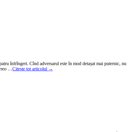
 patru înfrîngeri. Cînd adversarul este în mod detașat mai puternic, nu
ă vreo …
Citeşte tot articolul →