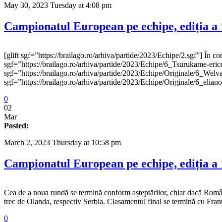
May 30, 2023 Tuesday at 4:08 pm
Campionatul European pe echipe, ediția a 1
[glift sgf=”https://brailago.ro/arhiva/partide/2023/Echipe/2.sgf”] În 
sgf=”https://brailago.ro/arhiva/partide/2023/Echipe/6_Tsurukame-er
sgf=”https://brailago.ro/arhiva/partide/2023/Echipe/Originale/6_We
sgf=”https://brailago.ro/arhiva/partide/2023/Echipe/Originale/6_
0
02
Mar
Posted:
March 2, 2023 Thursday at 10:58 pm
Campionatul European pe echipe, ediția a 
Cea de a noua rundă se termină conform așteptărilor, chiar dacă România
trec de Olanda, respectiv Serbia. Clasamentul final se termină cu Fran
0