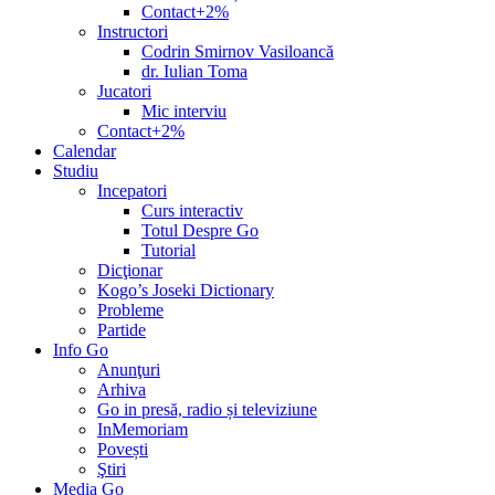
Contact+2%
Instructori
Codrin Smirnov Vasiloancă
dr. Iulian Toma
Jucatori
Mic interviu
Contact+2%
Calendar
Studiu
Incepatori
Curs interactiv
Totul Despre Go
Tutorial
Dicţionar
Kogo’s Joseki Dictionary
Probleme
Partide
Info Go
Anunţuri
Arhiva
Go in presă, radio și televiziune
InMemoriam
Povești
Ştiri
Media Go