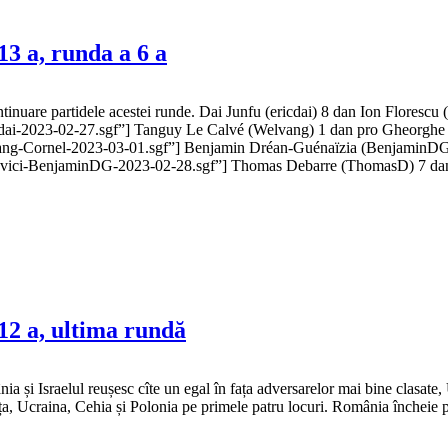
3 a, runda a 6 a
continuare partidele acestei runde. Dai Junfu (ericdai) 8 dan Ion Floresc
icdai-2023-02-27.sgf”] Tanguy Le Calvé (Welvang) 1 dan pro Gheorghe 
lvang-Cornel-2023-03-01.sgf”] Benjamin Dréan-Guénaïzia (BenjaminDG) 6
elianovici-BenjaminDG-2023-02-28.sgf”] Thomas Debarre (ThomasD) 7 d
12 a, ultima rundă
 și Israelul reușesc cîte un egal în fața adversarelor mai bine clasate, 
ța, Ucraina, Cehia și Polonia pe primele patru locuri. România încheie p