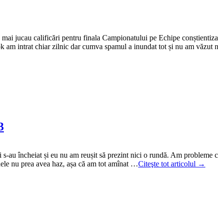
 se mai jucau calificări pentru finala Campionatului pe Echipe conștienti
book am intrat chiar zilnic dar cumva spamul a inundat tot și nu am văzut
3
 s-au încheiat și eu nu am reușit să prezint nici o rundă. Am probleme cu
idele nu prea avea haz, așa că am tot amînat …
Citeşte tot articolul →