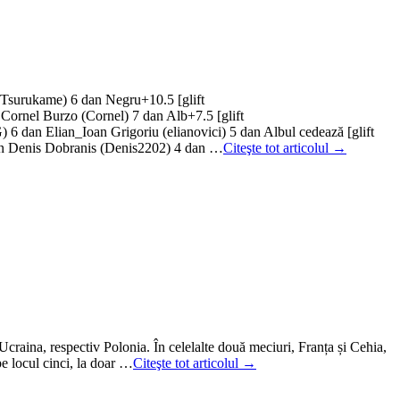
u (Tsurukame) 6 dan Negru+10.5 [glift
Cornel Burzo (Cornel) 7 dan Alb+7.5 [glift
 dan Elian_Ioan Grigoriu (elianovici) 5 dan Albul cedează [glift
an Denis Dobranis (Denis2202) 4 dan …
Citeşte tot articolul →
Ucraina, respectiv Polonia. În celelalte două meciuri, Franța și Cehia,
e locul cinci, la doar …
Citeşte tot articolul →