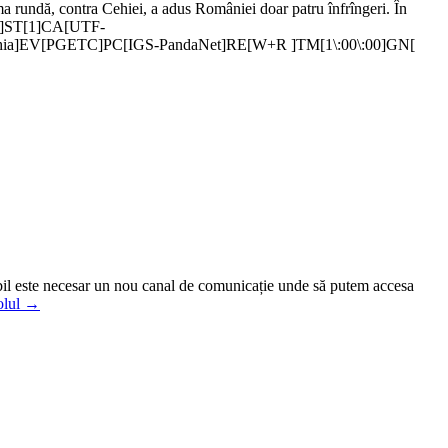
ima rundă, contra Cehiei, a adus României doar patru înfrîngeri. În
M[1]ST[1]CA[UTF-
chia]EV[PGETC]PC[IGS-PandaNet]RE[W+R ]TM[1\:00\:00]GN[
babil este necesar un nou canal de comunicație unde să putem accesa
colul →