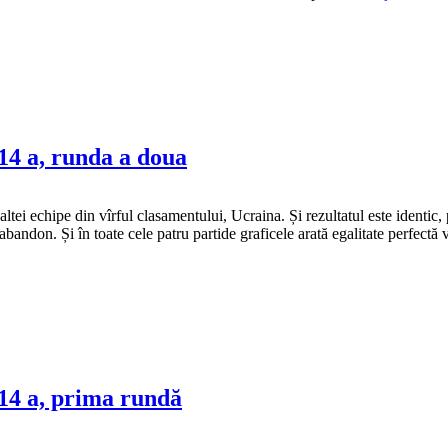
14 a, runda a doua
tei echipe din vîrful clasamentului, Ucraina. Și rezultatul este identic,
n abandon. Și în toate cele patru partide graficele arată egalitate perfect
14 a, prima rundă