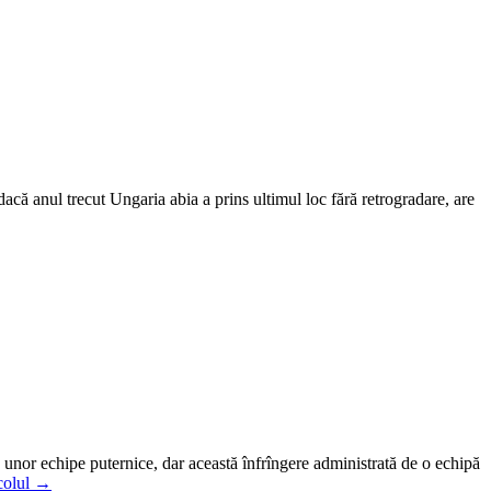
acă anul trecut Ungaria abia a prins ultimul loc fără retrogradare, are
 unor echipe puternice, dar această înfrîngere administrată de o echipă
icolul →