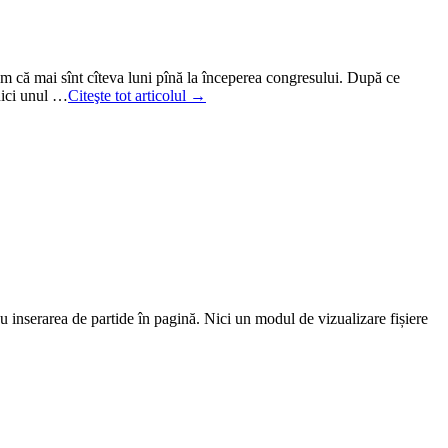
zam că mai sînt cîteva luni pînă la începerea congresului. După ce
 nici unul …
Citeşte tot articolul →
 inserarea de partide în pagină. Nici un modul de vizualizare fișiere