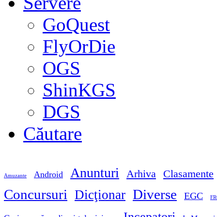
Servere
GoQuest
FlyOrDie
OGS
ShinKGS
DGS
Căutare
Anunturi
Arhiva
Clasamente
Android
Amuzante
Concursuri
Diverse
Dicţionar
EGC
FR
Incepatori