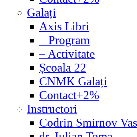
Galați
Axis Libri
– Program
– Activitate
Școala 22
CNMK Galați
Contact+2%
Instructori
Codrin Smirnov Vas
dr. Iulian Toma