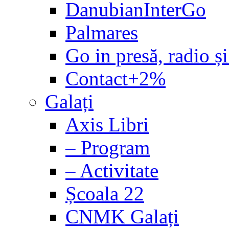
DanubianInterGo
Palmares
Go in presă, radio și
Contact+2%
Galați
Axis Libri
– Program
– Activitate
Școala 22
CNMK Galați