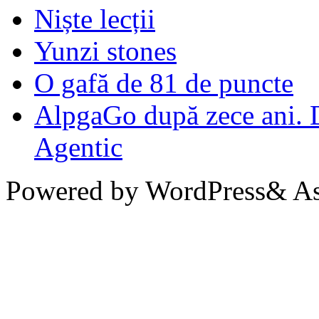
Niște lecții
Yunzi stones
O gafă de 81 de puncte
AlpgaGo după zece ani. D
Agentic
Powered by WordPress& Aso