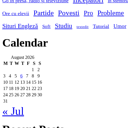
Go in presă, radio și televiziune
In Memori
Partide
Povesti
Probleme
Pro
Ore cu elevii
Studiu
Situri Engleză
Umor
Tutorial
Soft
textedit
Calendar
August 2026
M
T
W
T
F
S
S
1
2
3
4
5
6
7
8
9
10
11
12
13
14
15
16
17
18
19
20
21
22
23
24
25
26
27
28
29
30
31
« Jul