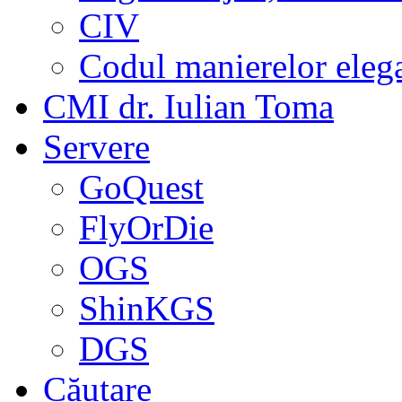
CIV
Codul manierelor eleg
CMI dr. Iulian Toma
Servere
GoQuest
FlyOrDie
OGS
ShinKGS
DGS
Căutare