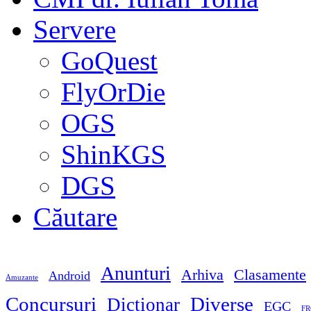
Servere
GoQuest
FlyOrDie
OGS
ShinKGS
DGS
Căutare
Anunturi
Arhiva
Clasamente
Android
Amuzante
Concursuri
Diverse
Dicţionar
EGC
FR