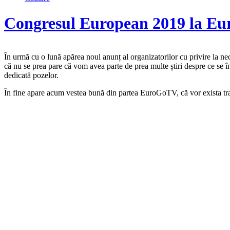
Congresul European 2019 la E
În urmă cu o lună apărea noul anunț al organizatorilor cu privire la ne
că nu se prea pare că vom avea parte de prea multe știri despre ce se î
dedicată pozelor.
În fine apare acum vestea bună din partea EuroGoTV, că vor exista tran