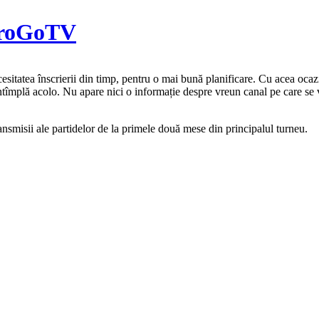
uroGoTV
cesitatea înscrierii din timp, pentru o mai bună planificare. Cu acea oca
ntîmplă acolo. Nu apare nici o informație despre vreun canal pe care se v
smisii ale partidelor de la primele două mese din principalul turneu.