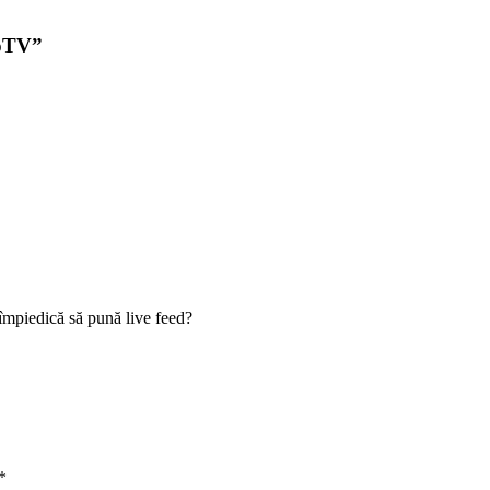
GoTV”
i împiedică să pună live feed?
*