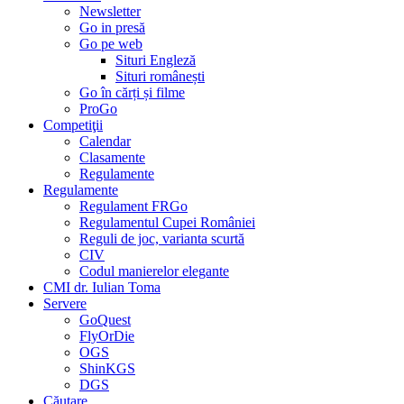
Newsletter
Go in presă
Go pe web
Situri Engleză
Situri românești
Go în cărți și filme
ProGo
Competiţii
Calendar
Clasamente
Regulamente
Regulamente
Regulament FRGo
Regulamentul Cupei României
Reguli de joc, varianta scurtă
CIV
Codul manierelor elegante
CMI dr. Iulian Toma
Servere
GoQuest
FlyOrDie
OGS
ShinKGS
DGS
Căutare