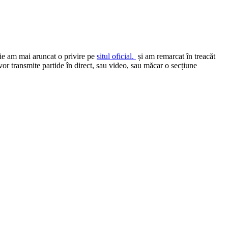
zie am mai aruncat o privire pe
situl oficial.
și am remarcat în treacăt
or transmite partide în direct, sau video, sau măcar o secțiune