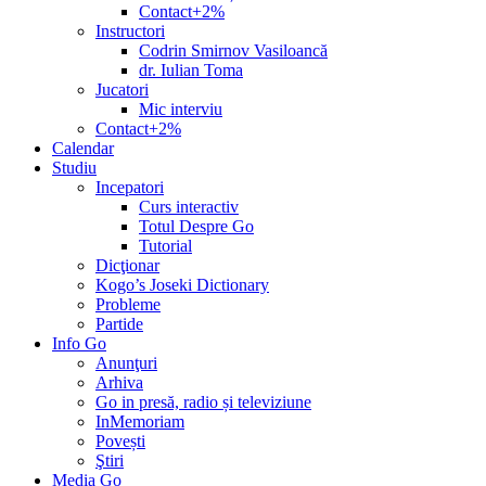
Contact+2%
Instructori
Codrin Smirnov Vasiloancă
dr. Iulian Toma
Jucatori
Mic interviu
Contact+2%
Calendar
Studiu
Incepatori
Curs interactiv
Totul Despre Go
Tutorial
Dicţionar
Kogo’s Joseki Dictionary
Probleme
Partide
Info Go
Anunţuri
Arhiva
Go in presă, radio și televiziune
InMemoriam
Povești
Ştiri
Media Go