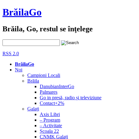
BrăilaGo
Brăila, Go, restul se înţelege
RSS 2.0
BrăilaGo
Noi
Campioni Locali
Brăila
DanubianInterGo
Palmares
Go in presă, radio și televiziune
Contact+2%
Galați
Axis Libri
– Program
– Activitate
Școala 22
CNMK Galați