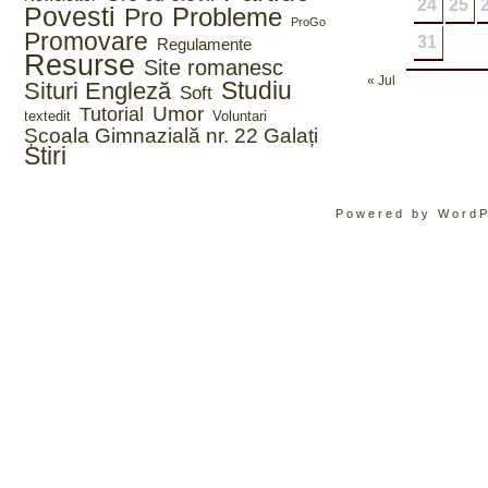
24
25
Povesti
Probleme
Pro
ProGo
Promovare
31
Regulamente
Resurse
Site romanesc
« Jul
Studiu
Situri Engleză
Soft
Umor
Tutorial
textedit
Voluntari
Școala Gimnazială nr. 22 Galați
Știri
Powered by WordP