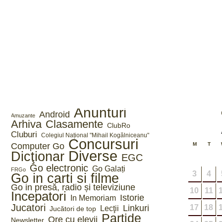
Anunturi
Android
Amuzante
Arhiva
Clasamente
ClubRo
Cluburi
Colegiul Național "Mihail Kogălniceanu"
Concursuri
Computer Go
M
T
Diverse
Dicţionar
EGC
Go electronic
Go Galați
FRGo
3
4
Go in carti si filme
Go in presă, radio și televiziune
10
11
Incepatori
Istorie
In Memoriam
Jucatori
Linkuri
17
18
Lecţii
Jucători de top
Partide
Ore cu elevii
Newsletter