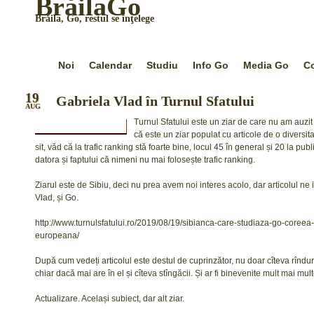
BrăilaGo
Brăila, Go, restul se înţelege
Noi
Calendar
Studiu
Info Go
Media Go
Co
19
Gabriela Vlad în Turnul Sfatului
AUG
Turnul Sfatului este un ziar de care nu am auzit
că este un ziar populat cu articole de o diversit
sit, văd că la trafic ranking stă foarte bine, locul 45 în general și 20 la pub
datora și faptului că nimeni nu mai folosește trafic ranking.
Ziarul este de Sibiu, deci nu prea avem noi interes acolo, dar articolul n
Vlad, și Go.
http://www.turnulsfatului.ro/2019/08/19/sibianca-care-studiaza-go-core
europeana/
După cum vedeți articolul este destul de cuprinzător, nu doar cîteva rînduri c
chiar dacă mai are în el și cîteva stîngăcii. Și ar fi binevenite mult mai mult
Actualizare. Același subiect, dar alt ziar.