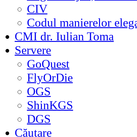
CIV
Codul manierelor eleg
CMI dr. Iulian Toma
Servere
GoQuest
FlyOrDie
OGS
ShinKGS
DGS
Căutare