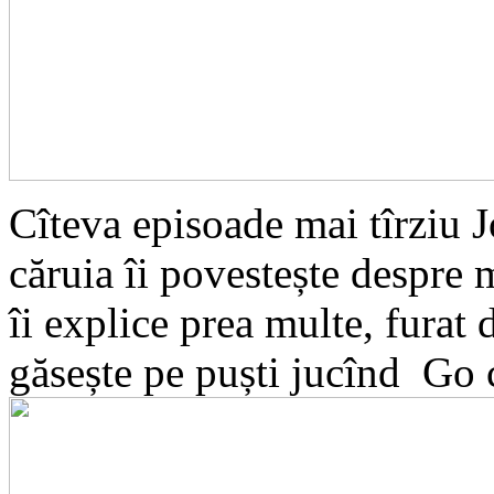
Cîteva episoade mai tîrziu Jo
căruia îi povestește despre
îi explice prea multe, furat 
găsește pe puști jucînd Go