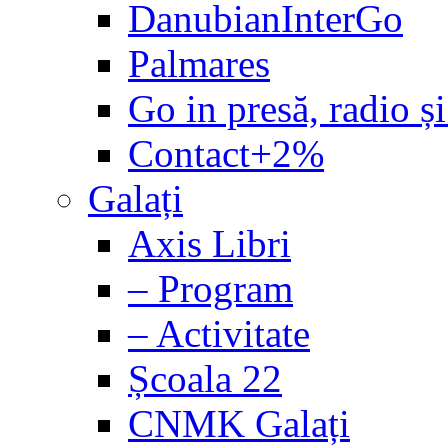
DanubianInterGo
Palmares
Go in presă, radio și
Contact+2%
Galați
Axis Libri
– Program
– Activitate
Școala 22
CNMK Galați