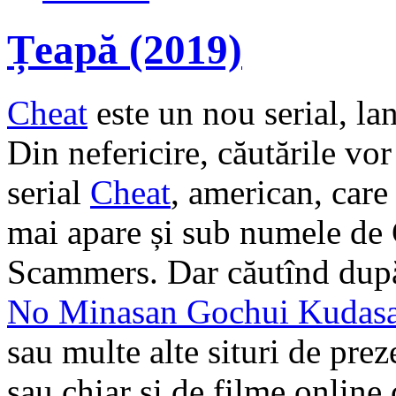
Țeapă (2019)
Cheat
este un nou serial, la
Din nefericire, căutările vor
serial
Cheat
, american, care
mai apare și sub numele de
Scammers.
Dar căutînd dup
No Minasan Gochui Kudasa
sau multe alte situri de pre
sau chiar și de filme online