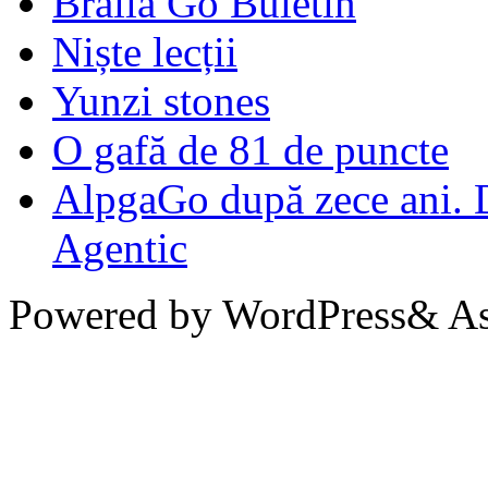
Brăila Go Buletin
Niște lecții
Yunzi stones
O gafă de 81 de puncte
AlpgaGo după zece ani. D
Agentic
Powered by WordPress& Aso