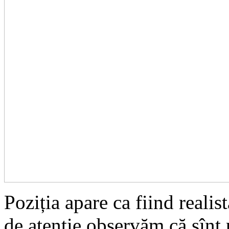
Poziția apare ca fiind realis
de atenție observăm că sînt 