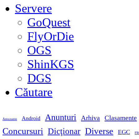
Servere
GoQuest
FlyOrDie
OGS
ShinKGS
DGS
Căutare
Anunturi
Arhiva
Clasamente
Android
Amuzante
Concursuri
Diverse
Dicţionar
EGC
FR