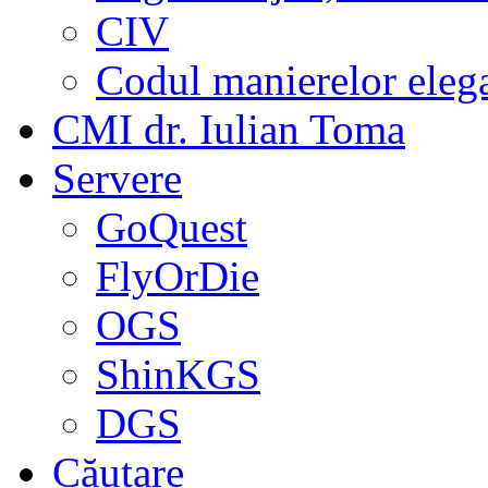
CIV
Codul manierelor eleg
CMI dr. Iulian Toma
Servere
GoQuest
FlyOrDie
OGS
ShinKGS
DGS
Căutare