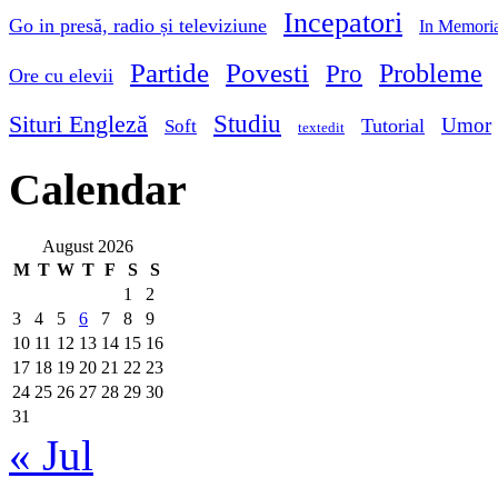
Incepatori
Go in presă, radio și televiziune
In Memori
Partide
Povesti
Probleme
Pro
Ore cu elevii
Studiu
Situri Engleză
Umor
Tutorial
Soft
textedit
Calendar
August 2026
M
T
W
T
F
S
S
1
2
3
4
5
6
7
8
9
10
11
12
13
14
15
16
17
18
19
20
21
22
23
24
25
26
27
28
29
30
31
« Jul