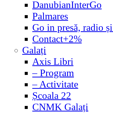
DanubianInterGo
Palmares
Go in presă, radio și
Contact+2%
Galați
Axis Libri
– Program
– Activitate
Școala 22
CNMK Galați