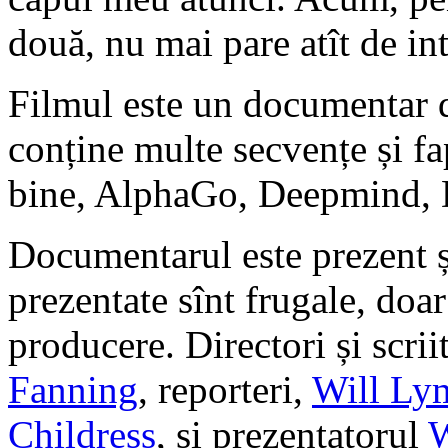
două, nu mai pare atît de int
Filmul este un documentar de
conține multe secvențe și fa
bine, AlphaGo, Deepmind, 
Documentarul este prezent ș
prezentate sînt frugale, doar
producere. Directori și scrii
Fanning
, reporteri,
Will Ly
Childress
, și prezentatorul
W