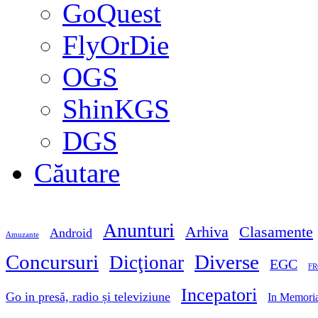
GoQuest
FlyOrDie
OGS
ShinKGS
DGS
Căutare
Anunturi
Arhiva
Clasamente
Android
Amuzante
Concursuri
Diverse
Dicţionar
EGC
FR
Incepatori
Go in presă, radio și televiziune
In Memori