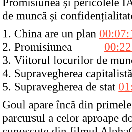
Promisiunea și pericolele IA
de muncă și confidențialitat
China are un plan
00:07:
Promisiunea
00:22
Viitorul locurilor de mu
Supravegherea capitali
Supravegherea de stat
01
Goul apare încă din primele 
parcursul a celor aproape do
cunoscute din filmul AlphaG