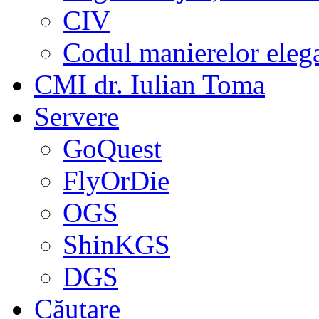
CIV
Codul manierelor eleg
CMI dr. Iulian Toma
Servere
GoQuest
FlyOrDie
OGS
ShinKGS
DGS
Căutare