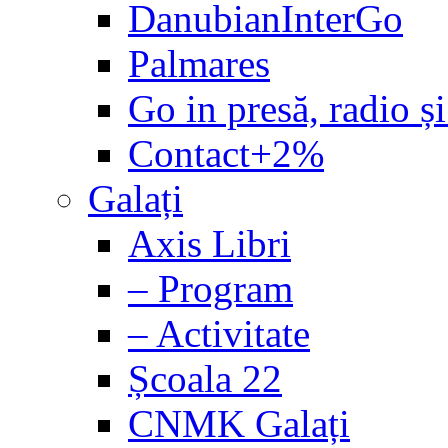
DanubianInterGo
Palmares
Go in presă, radio și
Contact+2%
Galați
Axis Libri
– Program
– Activitate
Școala 22
CNMK Galați