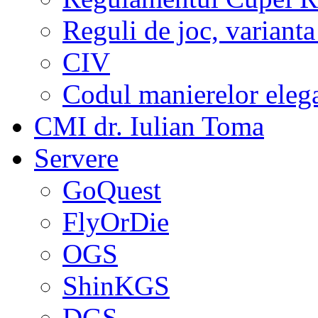
Reguli de joc, varianta
CIV
Codul manierelor eleg
CMI dr. Iulian Toma
Servere
GoQuest
FlyOrDie
OGS
ShinKGS
DGS