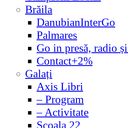
Brăila
DanubianInterGo
Palmares
Go in presă, radio și
Contact+2%
Galați
Axis Libri
– Program
– Activitate
Școala 22