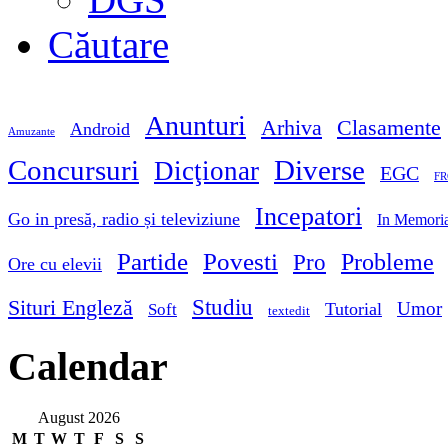
Căutare
Anunturi
Arhiva
Clasamente
Android
Amuzante
Concursuri
Diverse
Dicţionar
EGC
FR
Incepatori
Go in presă, radio și televiziune
In Memori
Partide
Povesti
Probleme
Pro
Ore cu elevii
Studiu
Situri Engleză
Umor
Tutorial
Soft
textedit
Calendar
August 2026
M
T
W
T
F
S
S