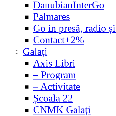
DanubianInterGo
Palmares
Go in presă, radio și
Contact+2%
Galați
Axis Libri
– Program
– Activitate
Școala 22
CNMK Galați