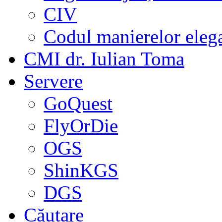
CIV
Codul manierelor eleg
CMI dr. Iulian Toma
Servere
GoQuest
FlyOrDie
OGS
ShinKGS
DGS
Căutare