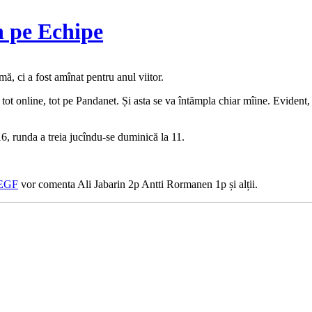
 pe Echipe
ă, ci a fost amînat pentru anul viitor.
t online, tot pe Pandanet. Și asta se va întămpla chiar mîine. Evident, fi
6, runda a treia jucîndu-se duminică la 11.
 EGF
vor comenta Ali Jabarin 2p Antti Rormanen 1p și alții.