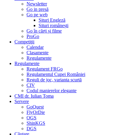
Newsletter
Go in presă
Go pe web
Situri Engleză
Situri românești
Go în cărți și filme
ProGo
Competiţii
Calendar
Clasamente
Regulamente
Regulamente
Regulament FRGo
Regulamentul Cupei României
Reguli de joc, varianta scurtă
CIV
Codul manierelor elegante
CMI dr. Iulian Toma
Servere
GoQuest
FlyOrDie
OGS
ShinKGS
DGS
Căutare