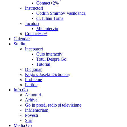
Contact+2%
Instructori
Codrin Smirnov Vasiloancă
dr. Iulian Toma
Jucatori
Mic interviu
Contact+2%
Calendar
Studiu
Incepatori
Curs interactiv
Totul Despre Go
Tutorial
Dicţionar
Kogo’s Joseki Dictionary
Probleme
Partide
Info Go
Anunţuri
Arhiva
Go in presă, radio și televiziune
InMemoriam
Povești
Ştiri
Media Go