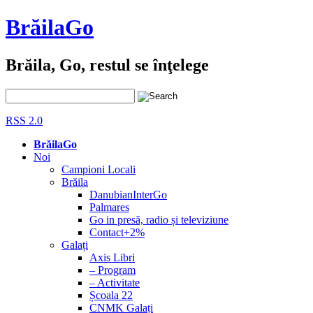
BrăilaGo
Brăila, Go, restul se înţelege
RSS 2.0
BrăilaGo
Noi
Campioni Locali
Brăila
DanubianInterGo
Palmares
Go in presă, radio și televiziune
Contact+2%
Galați
Axis Libri
– Program
– Activitate
Școala 22
CNMK Galați