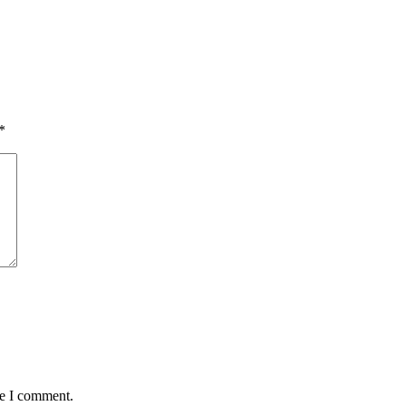
*
me I comment.