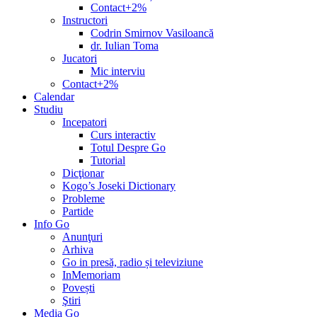
Contact+2%
Instructori
Codrin Smirnov Vasiloancă
dr. Iulian Toma
Jucatori
Mic interviu
Contact+2%
Calendar
Studiu
Incepatori
Curs interactiv
Totul Despre Go
Tutorial
Dicţionar
Kogo’s Joseki Dictionary
Probleme
Partide
Info Go
Anunţuri
Arhiva
Go in presă, radio și televiziune
InMemoriam
Povești
Ştiri
Media Go