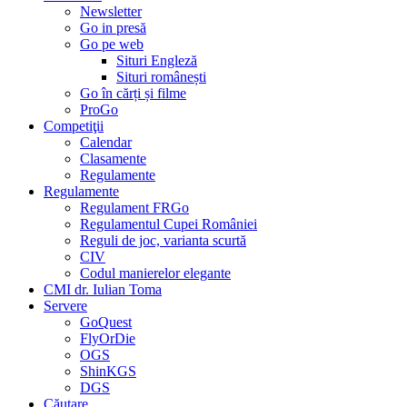
Newsletter
Go in presă
Go pe web
Situri Engleză
Situri românești
Go în cărți și filme
ProGo
Competiţii
Calendar
Clasamente
Regulamente
Regulamente
Regulament FRGo
Regulamentul Cupei României
Reguli de joc, varianta scurtă
CIV
Codul manierelor elegante
CMI dr. Iulian Toma
Servere
GoQuest
FlyOrDie
OGS
ShinKGS
DGS
Căutare