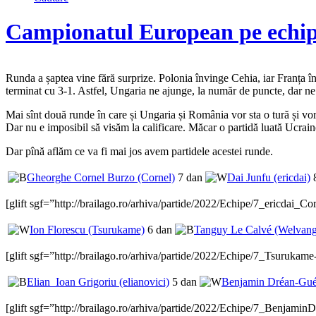
Campionatul European pe echipe,
Runda a șaptea vine fără surprize. Polonia învinge Cehia, iar Franța 
terminat cu 3-1. Astfel, Ungaria ne ajunge, la număr de puncte, dar ne ș
Mai sînt două runde în care și Ungaria și România vor sta o tură și vo
Dar nu e imposibil să visăm la calificare. Măcar o partidă luată Ucrai
Dar pînă aflăm ce va fi mai jos avem partidele acestei runde.
Gheorghe Cornel Burzo (Cornel)
7 dan
Dai Junfu (ericdai)
8
[glift sgf=”http://brailago.ro/arhiva/partide/2022/Echipe/7_ericdai_
Ion Florescu (Tsurukame)
6 dan
Tanguy Le Calvé (Welvang
[glift sgf=”http://brailago.ro/arhiva/partide/2022/Echipe/7_Tsuruka
Elian_Ioan Grigoriu (elianovici)
5 dan
Benjamin Dréan-Gué
[glift sgf=”http://brailago.ro/arhiva/partide/2022/Echipe/7_Benjamin