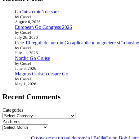
Go într-o mină de sare
by Costel
August 6, 2026
European Go Congress 2026
by Costel
July 26, 2026
Cele 10 reguli de aur din Go aplicabile în negociere și în busine
by Costel
July 11, 2026
Nordic Go Cruise
by Costel
June 9, 2026
Magnus Carlsen despre Go
by Costel
May 1, 2026
Recent Comments
Categories
Archives
O poveste cu un pui de român | BrăilaGo
on
Bob Lammi