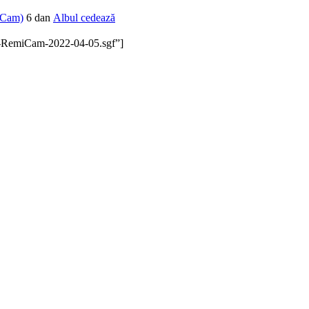
iCam)
6 dan
Albul cedează
202-RemiCam-2022-04-05.sgf”]