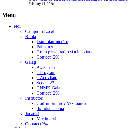
February 11, 2026
Menu
Noi
Campioni Locali
Brăila
DanubianInterGo
Palmares
Go in presă, radio și televiziune
Contact+2%
Galați
Axis Libri
– Program
– Activitate
Școala 22
CNMK Galați
Contact+2%
Instructori
Codrin Smirnov Vasiloancă
dr. Iulian Toma
Jucatori
Mic interviu
Contact+2%