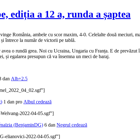
 ediția a 12 a, runda a șaptea
învinge România, ambele cu scor maxim, 4-0. Celelalte două meciuri, ma
i întrece la număr de victorii pe tablă.
r avea o rundă grea. Noi cu Ucraina, Ungaria cu Franța. E de prevăzut î
nei, și egalarea presupun că va însemna un meci de baraj.
 dan
Alb+2.5
Cornel_2022_04_02.sgf”]
)
1 dan pro
Albul cedează
me-Welvang-2022-04-05.sgf”]
naïzia (BenjaminDG)
6 dan
Negrul cedează
DG-elianovici-2022-04-05.sgf”]