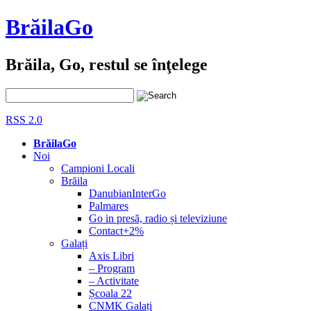
BrăilaGo
Brăila, Go, restul se înţelege
RSS 2.0
BrăilaGo
Noi
Campioni Locali
Brăila
DanubianInterGo
Palmares
Go in presă, radio și televiziune
Contact+2%
Galați
Axis Libri
– Program
– Activitate
Școala 22
CNMK Galați