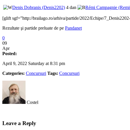
Denis Dobranis (Denis2202)
4 dan
Rémi Campagnie (Rem
[glift sgf=”http://brailago.ro/arhiva/partide/2022/Echipe/7_Denis2
Rezultate şi partide preluate de pe
Pandanet
0
09
Apr
Posted:
April 9, 2022 Saturday at 8:31 pm
Categories:
Concursuri
Tags:
Concursuri
Costel
Leave a Reply