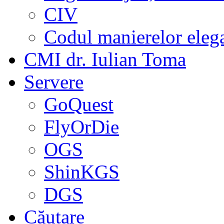
CIV
Codul manierelor eleg
CMI dr. Iulian Toma
Servere
GoQuest
FlyOrDie
OGS
ShinKGS
DGS
Căutare