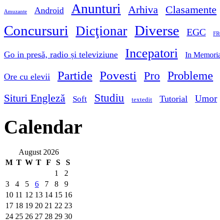
Anunturi
Arhiva
Clasamente
Android
Amuzante
Concursuri
Diverse
Dicţionar
EGC
FR
Incepatori
Go in presă, radio și televiziune
In Memori
Partide
Povesti
Probleme
Pro
Ore cu elevii
Studiu
Situri Engleză
Umor
Tutorial
Soft
textedit
Calendar
August 2026
M
T
W
T
F
S
S
1
2
3
4
5
6
7
8
9
10
11
12
13
14
15
16
17
18
19
20
21
22
23
24
25
26
27
28
29
30