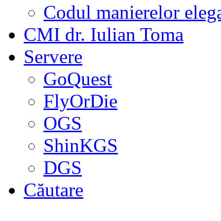
Codul manierelor eleg
CMI dr. Iulian Toma
Servere
GoQuest
FlyOrDie
OGS
ShinKGS
DGS
Căutare