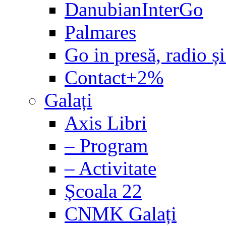
DanubianInterGo
Palmares
Go in presă, radio și
Contact+2%
Galați
Axis Libri
– Program
– Activitate
Școala 22
CNMK Galați