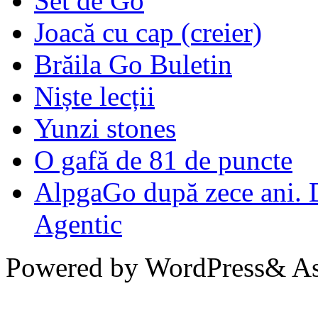
Set de Go
Joacă cu cap (creier)
Brăila Go Buletin
Niște lecții
Yunzi stones
O gafă de 81 de puncte
AlpgaGo după zece ani. D
Agentic
Powered by WordPress& Aso