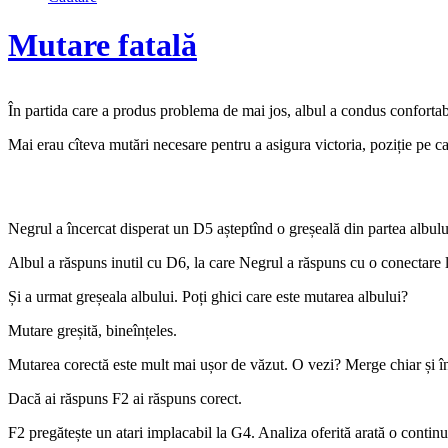
Mutare fatală
În partida care a produs problema de mai jos, albul a condus confortabi
Mai erau cîteva mutări necesare pentru a asigura victoria, poziție pe 
Negrul a încercat disperat un D5 așteptînd o greșeală din partea albulu
Albul a răspuns inutil cu D6, la care Negrul a răspuns cu o conectare 
Și a urmat greșeala albului. Poți ghici care este mutarea albului?
Mutare greșită, bineînțeles.
Mutarea corectă este mult mai ușor de văzut. O vezi? Merge chiar și î
Dacă ai răspuns F2 ai răspuns corect.
F2 pregătește un atari implacabil la G4. Analiza oferită arată o contin