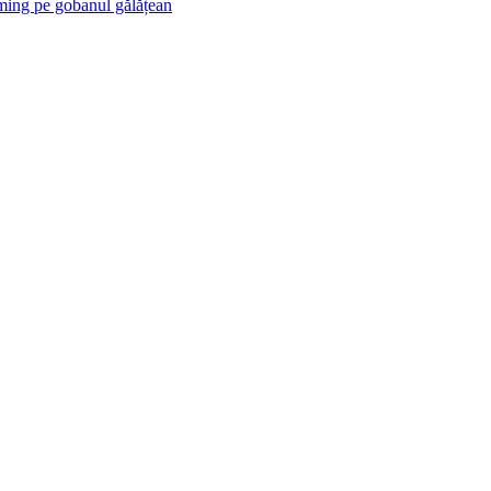
ng pe gobanul gălățean