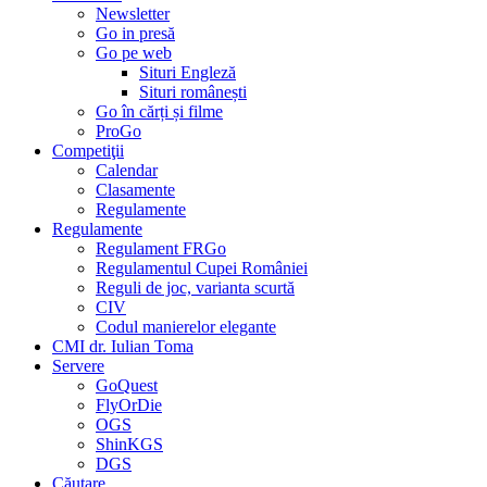
Newsletter
Go in presă
Go pe web
Situri Engleză
Situri românești
Go în cărți și filme
ProGo
Competiţii
Calendar
Clasamente
Regulamente
Regulamente
Regulament FRGo
Regulamentul Cupei României
Reguli de joc, varianta scurtă
CIV
Codul manierelor elegante
CMI dr. Iulian Toma
Servere
GoQuest
FlyOrDie
OGS
ShinKGS
DGS
Căutare