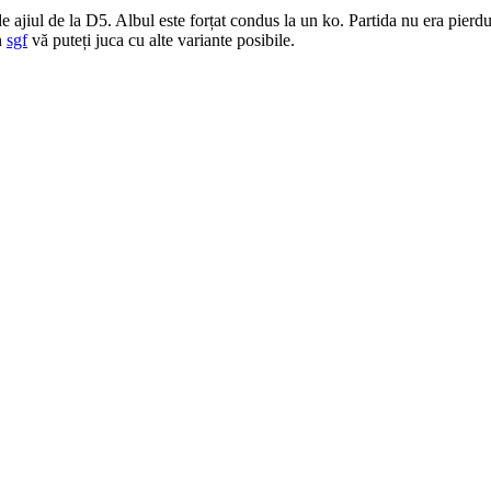
 de ajiul de la D5. Albul este forțat condus la un ko. Partida nu era pier
n
sgf
vă puteți juca cu alte variante posibile.