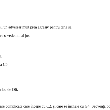
l un adversar mult prea agresiv pentru tăria sa.
care o vedem mai jos.
i.
la C5.
n loc de D6.
uare complicată care începe cu C2, și care se încheie cu G4. Secvența poa