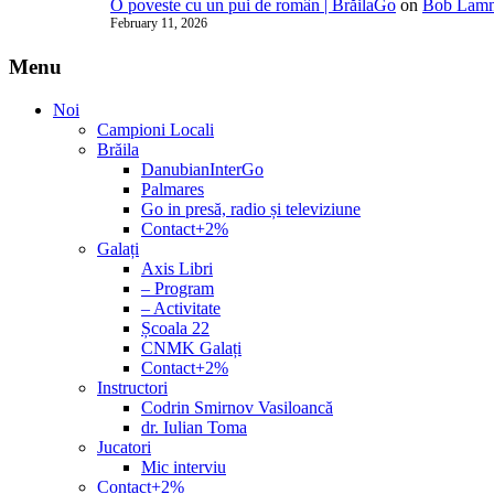
O poveste cu un pui de român | BrăilaGo
on
Bob Lammi
February 11, 2026
Menu
Noi
Campioni Locali
Brăila
DanubianInterGo
Palmares
Go in presă, radio și televiziune
Contact+2%
Galați
Axis Libri
– Program
– Activitate
Școala 22
CNMK Galați
Contact+2%
Instructori
Codrin Smirnov Vasiloancă
dr. Iulian Toma
Jucatori
Mic interviu
Contact+2%