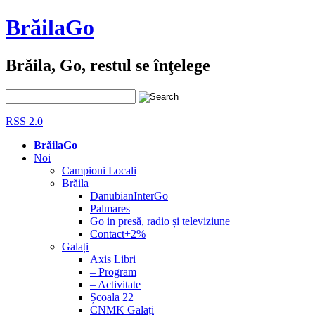
BrăilaGo
Brăila, Go, restul se înţelege
RSS 2.0
BrăilaGo
Noi
Campioni Locali
Brăila
DanubianInterGo
Palmares
Go in presă, radio și televiziune
Contact+2%
Galați
Axis Libri
– Program
– Activitate
Școala 22
CNMK Galați