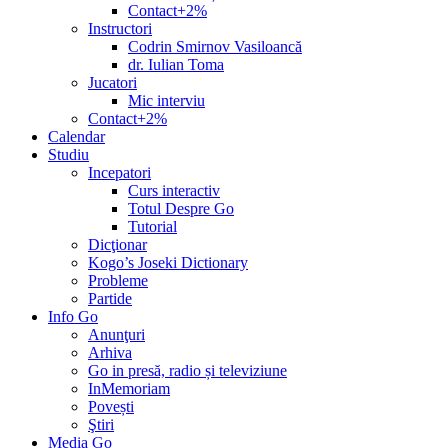
Contact+2%
Instructori
Codrin Smirnov Vasiloancă
dr. Iulian Toma
Jucatori
Mic interviu
Contact+2%
Calendar
Studiu
Incepatori
Curs interactiv
Totul Despre Go
Tutorial
Dicţionar
Kogo’s Joseki Dictionary
Probleme
Partide
Info Go
Anunţuri
Arhiva
Go in presă, radio și televiziune
InMemoriam
Povești
Ştiri
Media Go