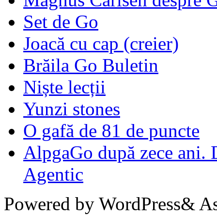
Set de Go
Joacă cu cap (creier)
Brăila Go Buletin
Niște lecții
Yunzi stones
O gafă de 81 de puncte
AlpgaGo după zece ani. D
Agentic
Powered by WordPress& Aso