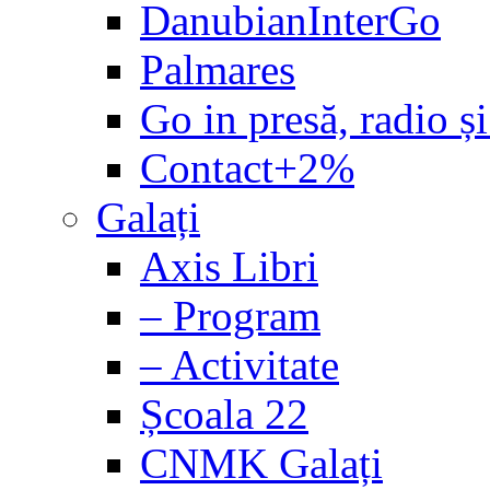
DanubianInterGo
Palmares
Go in presă, radio și
Contact+2%
Galați
Axis Libri
– Program
– Activitate
Școala 22
CNMK Galați