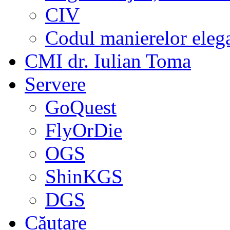
CIV
Codul manierelor eleg
CMI dr. Iulian Toma
Servere
GoQuest
FlyOrDie
OGS
ShinKGS
DGS
Căutare