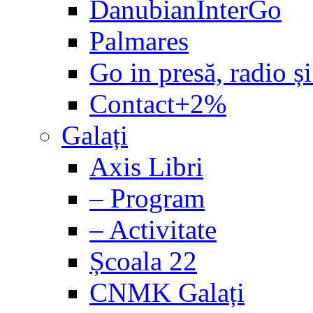
DanubianInterGo
Palmares
Go in presă, radio și
Contact+2%
Galați
Axis Libri
– Program
– Activitate
Școala 22
CNMK Galați