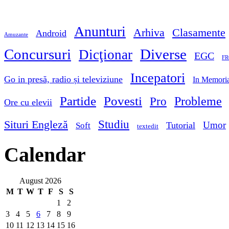
Anunturi
Arhiva
Clasamente
Android
Amuzante
Concursuri
Diverse
Dicţionar
EGC
FR
Incepatori
Go in presă, radio și televiziune
In Memori
Partide
Povesti
Probleme
Pro
Ore cu elevii
Studiu
Situri Engleză
Umor
Tutorial
Soft
textedit
Calendar
August 2026
M
T
W
T
F
S
S
1
2
3
4
5
6
7
8
9
10
11
12
13
14
15
16