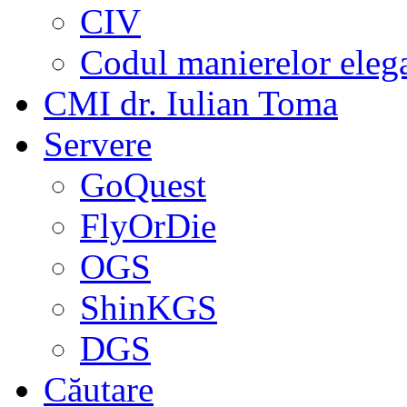
CIV
Codul manierelor eleg
CMI dr. Iulian Toma
Servere
GoQuest
FlyOrDie
OGS
ShinKGS
DGS
Căutare