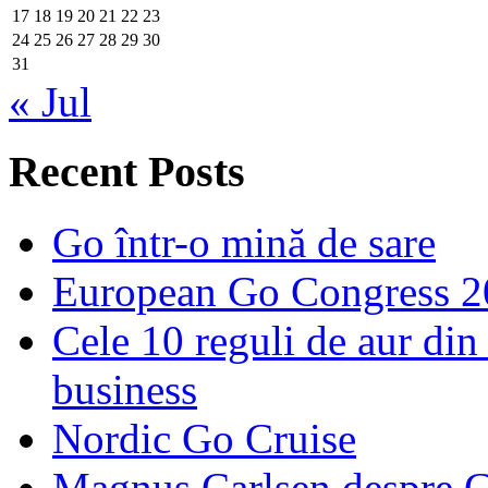
17
18
19
20
21
22
23
24
25
26
27
28
29
30
31
« Jul
Recent Posts
Go într-o mină de sare
European Go Congress 
Cele 10 reguli de aur din 
business
Nordic Go Cruise
Magnus Carlsen despre 