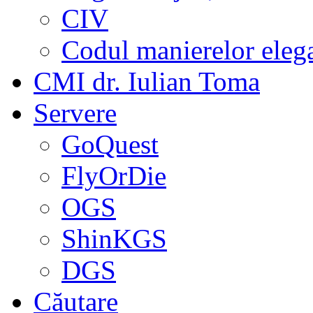
CIV
Codul manierelor eleg
CMI dr. Iulian Toma
Servere
GoQuest
FlyOrDie
OGS
ShinKGS
DGS
Căutare