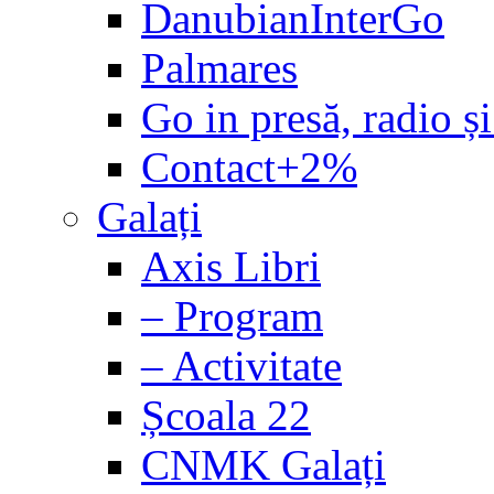
DanubianInterGo
Palmares
Go in presă, radio și
Contact+2%
Galați
Axis Libri
– Program
– Activitate
Școala 22
CNMK Galați