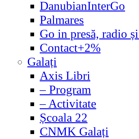
DanubianInterGo
Palmares
Go in presă, radio și
Contact+2%
Galați
Axis Libri
– Program
– Activitate
Școala 22
CNMK Galați