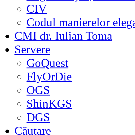
CIV
Codul manierelor eleg
CMI dr. Iulian Toma
Servere
GoQuest
FlyOrDie
OGS
ShinKGS
DGS
Căutare