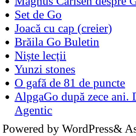
Magnus Carlsen despre 
Set de Go
Joacă cu cap (creier)
Brăila Go Buletin
Niște lecții
Yunzi stones
O gafă de 81 de puncte
AlpgaGo după zece ani. D
Agentic
Powered by WordPress& Aso