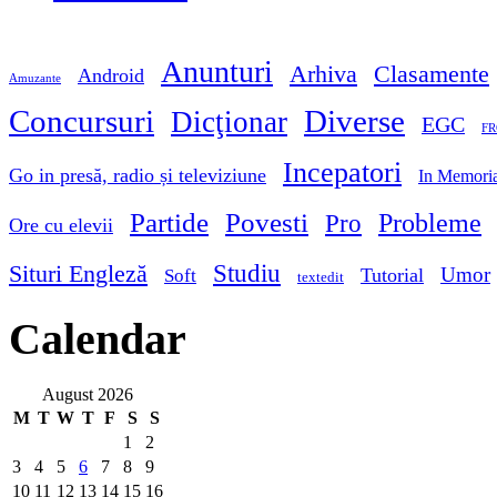
Anunturi
Arhiva
Clasamente
Android
Amuzante
Concursuri
Diverse
Dicţionar
EGC
FR
Incepatori
Go in presă, radio și televiziune
In Memori
Partide
Povesti
Probleme
Pro
Ore cu elevii
Studiu
Situri Engleză
Umor
Tutorial
Soft
textedit
Calendar
August 2026
M
T
W
T
F
S
S
1
2
3
4
5
6
7
8
9
10
11
12
13
14
15
16