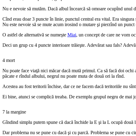
Nu e nevoie să mutăm. Dacă albul încearcă să omoare ocupînd unul din 
Cînd erau doar 3 puncte în linie, punctul central era vital. Era singura
Nu este nevoie să se mute acum irosind o mutare şi pierzînd un punct de
O astfel de alternativă se numeşte
Miai
, un concept de care ne vom ocup
Deci un grup cu 4 puncte interioare trăieşte. Adevărat sau fals? Adevăra
4 mort
Nu poate face viaţă nici măcar dacă mută primul. Ca să facă doi ochi ar
păcate e rîndul albului, negrul nu poate muta de două ori la rînd.
Acestea au fost teritorii închise, dar ce ne facem dacă teritoriile nu sîn
Ei bine, atunci se complică treaba. De exemplu grupul negru de mai jos
7 la margine
Gîndind simplu putem spune că dacă închide la E şi la L ocupă două liber
Dar problema nu se pune cu dacă şi cu parcă. Problema se pune cu cine 