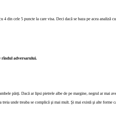
cu 4 din cele 5 puncte la care visa. Deci dacă se baza pe acea analiză cu 
e rîndul adversarului.
e ambele părţi. Dacă ar lipsi pietrele albe de pe margine, negrul ar mai av
ia a treia unde treaba se complică şi mai mult. Şi mai există şi alte forme 