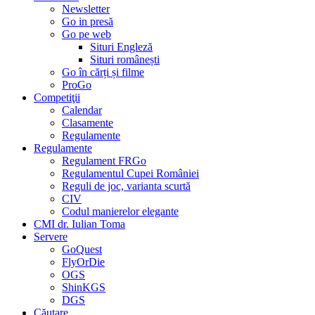
Newsletter
Go in presă
Go pe web
Situri Engleză
Situri românești
Go în cărți și filme
ProGo
Competiţii
Calendar
Clasamente
Regulamente
Regulamente
Regulament FRGo
Regulamentul Cupei României
Reguli de joc, varianta scurtă
CIV
Codul manierelor elegante
CMI dr. Iulian Toma
Servere
GoQuest
FlyOrDie
OGS
ShinKGS
DGS
Căutare