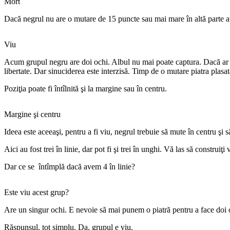
Mort
Dacă negrul nu are o mutare de 15 puncte sau mai mare în altă parte at
Viu
Acum grupul negru are doi ochi. Albul nu mai poate captura. Dacă ar înc
libertate. Dar sinuciderea este interzisă. Timp de o mutare piatra plasată
Poziţia poate fi întîlnită şi la margine sau în centru.
Margine şi centru
Ideea este aceeaşi, pentru a fi viu, negrul trebuie să mute în centru şi s
Aici au fost trei în linie, dar pot fi şi trei în unghi. Vă las să construi
Dar ce se întîmplă dacă avem 4 în linie?
Este viu acest grup?
Are un singur ochi. E nevoie să mai punem o piatră pentru a face doi 
Răspunsul, tot simplu. Da, grupul e viu.