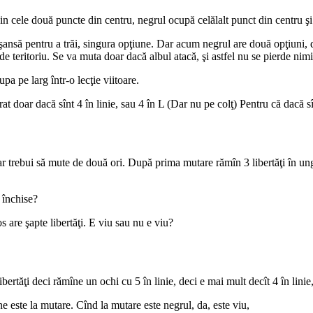
cele două puncte din centru, negrul ocupă celălalt punct din centru şi 
 şansă pentru a trăi, singura opţiune. Dar acum negrul are două opţiuni, d
 teritoriu. Se va muta doar dacă albul atacă, şi astfel nu se pierde nimi
a pe larg într-o lecţie viitoare.
t doar dacă sînt 4 în linie, sau 4 în L (Dar nu pe colţ) Pentru că dacă s
 trebui să mute de două ori. După prima mutare rămîn 3 libertăţi în ungh
t închise?
 are şapte libertăţi. E viu sau nu e viu?
tăţi deci rămîne un ochi cu 5 în linie, deci e mai mult decît 4 în linie, 
este la mutare. Cînd la mutare este negrul, da, este viu,