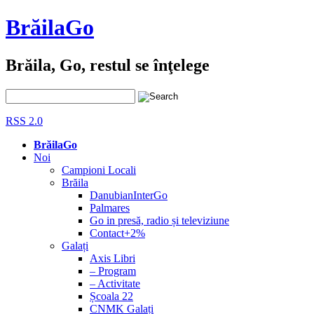
BrăilaGo
Brăila, Go, restul se înţelege
RSS 2.0
BrăilaGo
Noi
Campioni Locali
Brăila
DanubianInterGo
Palmares
Go in presă, radio și televiziune
Contact+2%
Galați
Axis Libri
– Program
– Activitate
Școala 22
CNMK Galați