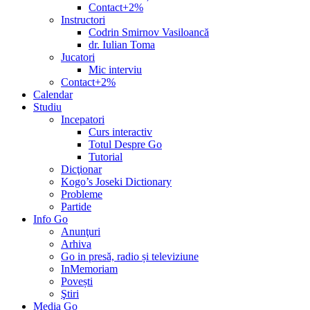
Contact+2%
Instructori
Codrin Smirnov Vasiloancă
dr. Iulian Toma
Jucatori
Mic interviu
Contact+2%
Calendar
Studiu
Incepatori
Curs interactiv
Totul Despre Go
Tutorial
Dicţionar
Kogo’s Joseki Dictionary
Probleme
Partide
Info Go
Anunţuri
Arhiva
Go in presă, radio și televiziune
InMemoriam
Povești
Ştiri
Media Go