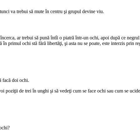
unci va trebui să mute în centru şi grupul devine viu.
erca, ar trebui să pună întîi o piatră într-un ochi, apoi după ce negrul 
 în primul ochi stă fără libertăţi, şi asta nu se poate, este interzis prin 
ă facă doi ochi.
ţi voi poziţii de trei în unghi şi să vedeţi cum se face ochi sau cum se ucid
ochi?