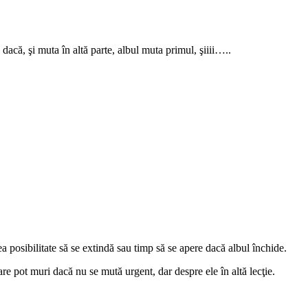
dacă, şi muta în altă parte, albul muta primul, şiiii…..
ea posibilitate să se extindă sau timp să se apere dacă albul închide.
care pot muri dacă nu se mută urgent, dar despre ele în altă lecţie.