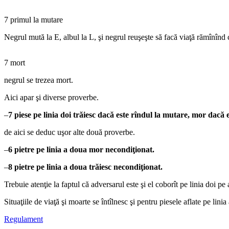
7 primul la mutare
Negrul mută la E, albul la L, şi negrul reuşeşte să facă viaţă rămînînd 
7 mort
negrul se trezea mort.
Aici apar şi diverse proverbe.
–
7 piese pe linia doi trăiesc dacă este rîndul la mutare, mor dacă 
de aici se deduc uşor alte două proverbe.
–
6 pietre pe linia a doua mor necondiţionat.
–
8 pietre pe linia a doua trăiesc necondiţionat.
Trebuie atenţie la faptul că adversarul este şi el coborît pe linia doi p
Situaţiile de viaţă şi moarte se întîlnesc şi pentru piesele aflate pe lin
Regulament