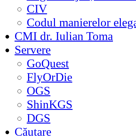
CIV
Codul manierelor eleg
CMI dr. Iulian Toma
Servere
GoQuest
FlyOrDie
OGS
ShinKGS
DGS
Căutare