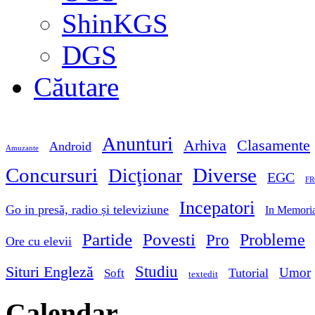
ShinKGS
DGS
Căutare
Anunturi
Arhiva
Clasamente
Android
Amuzante
Concursuri
Diverse
Dicţionar
EGC
FR
Incepatori
Go in presă, radio și televiziune
In Memori
Partide
Povesti
Probleme
Pro
Ore cu elevii
Studiu
Situri Engleză
Umor
Tutorial
Soft
textedit
Calendar