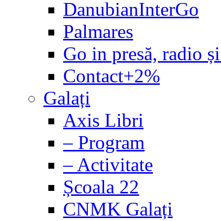
DanubianInterGo
Palmares
Go in presă, radio și
Contact+2%
Galați
Axis Libri
– Program
– Activitate
Școala 22
CNMK Galați