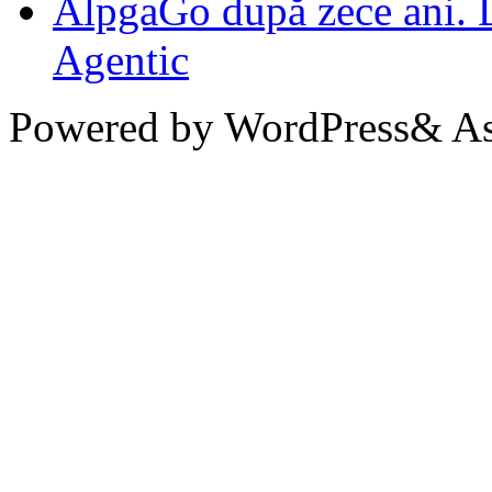
AlpgaGo după zece ani. D
Agentic
Powered by WordPress& Aso