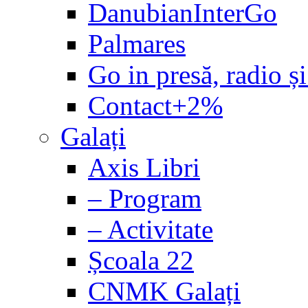
DanubianInterGo
Palmares
Go in presă, radio și
Contact+2%
Galați
Axis Libri
– Program
– Activitate
Școala 22
CNMK Galați