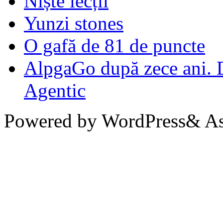
Niște lecții
Yunzi stones
O gafă de 81 de puncte
AlpgaGo după zece ani. D
Agentic
Powered by WordPress& Aso