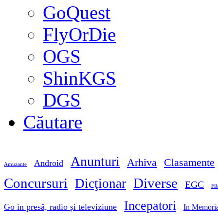
GoQuest
FlyOrDie
OGS
ShinKGS
DGS
Căutare
Anunturi
Arhiva
Clasamente
Android
Amuzante
Concursuri
Diverse
Dicţionar
EGC
FR
Incepatori
Go in presă, radio și televiziune
In Memori