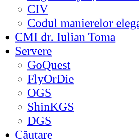
CIV
Codul manierelor eleg
CMI dr. Iulian Toma
Servere
GoQuest
FlyOrDie
OGS
ShinKGS
DGS
Căutare