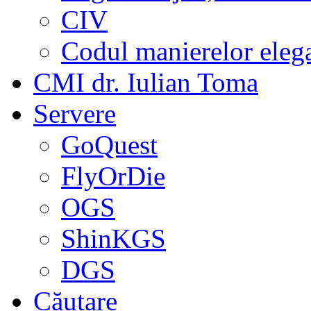
CIV
Codul manierelor eleg
CMI dr. Iulian Toma
Servere
GoQuest
FlyOrDie
OGS
ShinKGS
DGS
Căutare