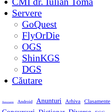
CMI dr. Iulian Toma
Servere
GoQuest
FlyOrDie
OGS
ShinKGS
DGS
Căutare
Anunturi
Arhiva
Clasamente
Android
Amuzante
Concursuri
Diverse