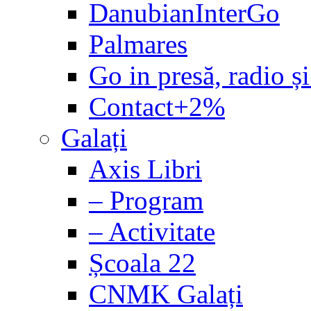
DanubianInterGo
Palmares
Go in presă, radio și
Contact+2%
Galați
Axis Libri
– Program
– Activitate
Școala 22
CNMK Galați