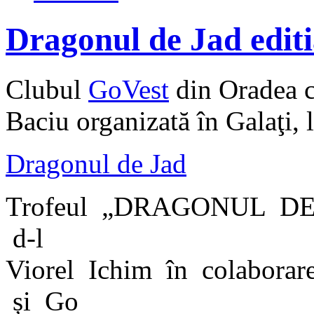
Dragonul de Jad editia
Clubul
GoVest
din Oradea c
Baciu organizată în Galaţi,
Dragonul de Jad
Trofeul „DRAGONUL DE J
d-l
Viorel Ichim în colabora
și Go