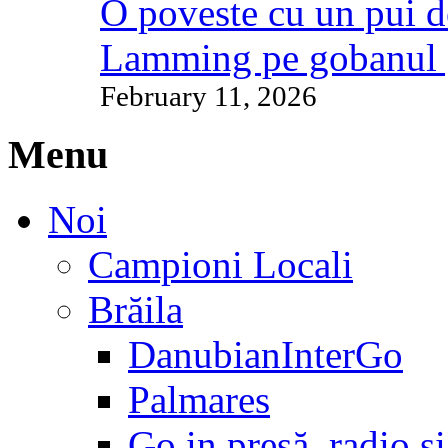
O poveste cu un pui d
Lamming pe gobanul 
February 11, 2026
Menu
Noi
Campioni Locali
Brăila
DanubianInterGo
Palmares
Go in presă, radio și