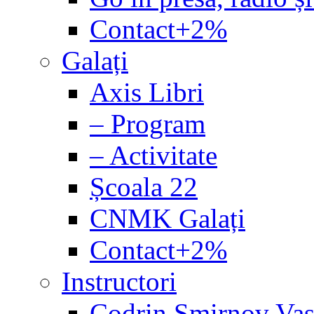
Contact+2%
Galați
Axis Libri
– Program
– Activitate
Școala 22
CNMK Galați
Contact+2%
Instructori
Codrin Smirnov Vas