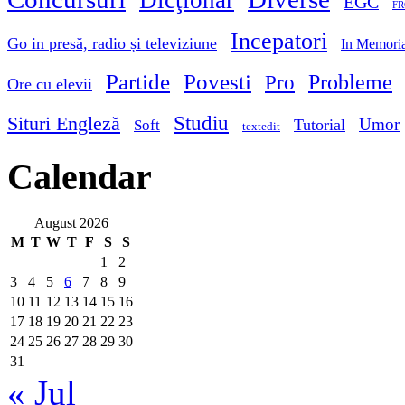
Dicţionar
EGC
FR
Incepatori
Go in presă, radio și televiziune
In Memori
Partide
Povesti
Probleme
Pro
Ore cu elevii
Studiu
Situri Engleză
Umor
Tutorial
Soft
textedit
Calendar
August 2026
M
T
W
T
F
S
S
1
2
3
4
5
6
7
8
9
10
11
12
13
14
15
16
17
18
19
20
21
22
23
24
25
26
27
28
29
30
31
« Jul