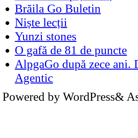
Brăila Go Buletin
Niște lecții
Yunzi stones
O gafă de 81 de puncte
AlpgaGo după zece ani. D
Agentic
Powered by WordPress& Aso