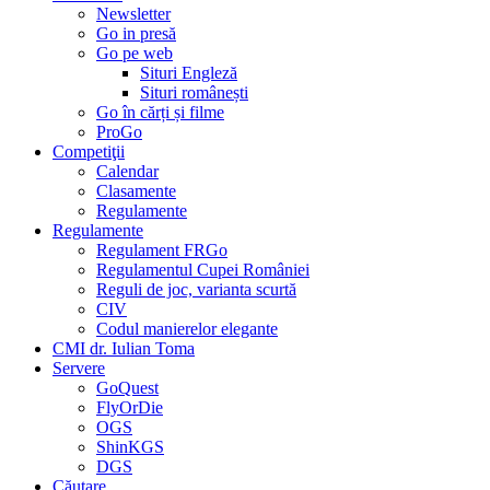
Newsletter
Go in presă
Go pe web
Situri Engleză
Situri românești
Go în cărți și filme
ProGo
Competiţii
Calendar
Clasamente
Regulamente
Regulamente
Regulament FRGo
Regulamentul Cupei României
Reguli de joc, varianta scurtă
CIV
Codul manierelor elegante
CMI dr. Iulian Toma
Servere
GoQuest
FlyOrDie
OGS
ShinKGS
DGS
Căutare