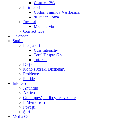
Contact+2%
Instructori
Codrin Smirnov Vasiloancă
dr. Iulian Toma
Jucatori
Mic interviu
Contact+2%
Calendar
Studiu
Incepatori
Curs interactiv
Totul Despre Go
Tutorial
Dicţionar
Kogo’s Joseki Dictionary
Probleme
Partide
Info Go
Anunţuri
Arhiva
Go in presă, radio și televiziune
InMemoriam
Povești
Ştiri
Media Go