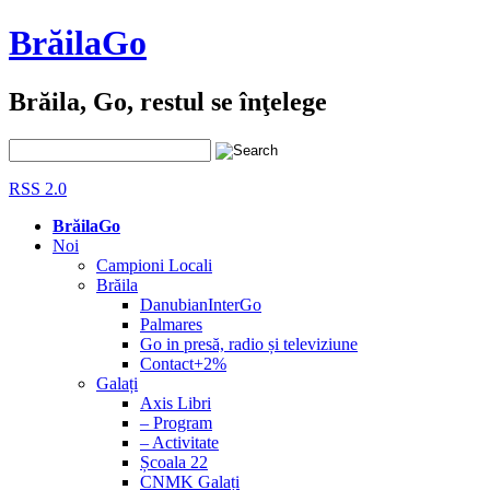
BrăilaGo
Brăila, Go, restul se înţelege
RSS 2.0
BrăilaGo
Noi
Campioni Locali
Brăila
DanubianInterGo
Palmares
Go in presă, radio și televiziune
Contact+2%
Galați
Axis Libri
– Program
– Activitate
Școala 22
CNMK Galați