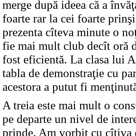
merge după ideea că a învăţ
foarte rar la cei foarte prin
prezenta cîteva minute o noţ
fie mai mult club decît oră d
fost eficientă. La clasa lui 
tabla de demonstraţie cu part
acestora a putut fi menţinută
A treia este mai mult o const
pe departe un nivel de inter
prinde. Am vorbit cu cîţiva d