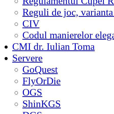
Regulamentul Cupei R
Reguli de joc, varianta
CIV
Codul manierelor eleg
CMI dr. Iulian Toma
Servere
GoQuest
FlyOrDie
OGS
ShinKGS