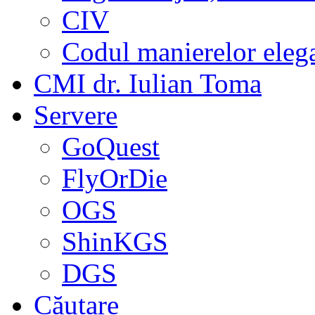
CIV
Codul manierelor eleg
CMI dr. Iulian Toma
Servere
GoQuest
FlyOrDie
OGS
ShinKGS
DGS
Căutare