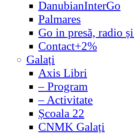
DanubianInterGo
Palmares
Go in presă, radio și
Contact+2%
Galați
Axis Libri
– Program
– Activitate
Școala 22
CNMK Galați