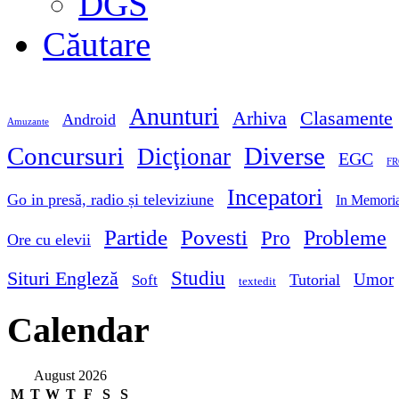
DGS
Căutare
Anunturi
Arhiva
Clasamente
Android
Amuzante
Concursuri
Diverse
Dicţionar
EGC
FR
Incepatori
Go in presă, radio și televiziune
In Memori
Partide
Povesti
Probleme
Pro
Ore cu elevii
Studiu
Situri Engleză
Umor
Tutorial
Soft
textedit
Calendar
August 2026
M
T
W
T
F
S
S