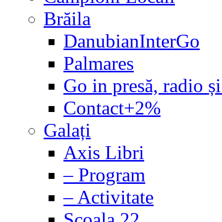
Brăila
DanubianInterGo
Palmares
Go in presă, radio și
Contact+2%
Galați
Axis Libri
– Program
– Activitate
Școala 22