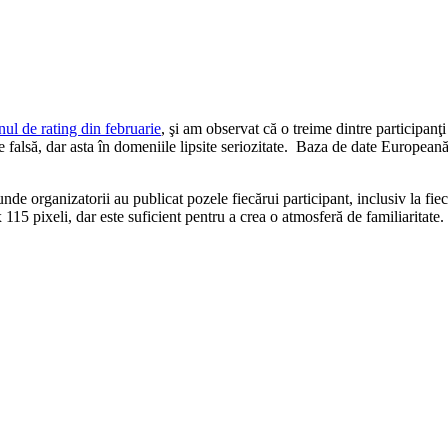
ul de rating din februarie
, şi am observat că o treime dintre participanţ
te falsă, dar asta în domeniile lipsite seriozitate. Baza de date Europeană
nde organizatorii au publicat pozele fiecărui participant, inclusiv la fiec
15 pixeli, dar este suficient pentru a crea o atmosferă de familiaritate.