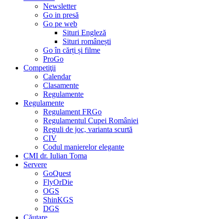
Newsletter
Go in presă
Go pe web
Situri Engleză
Situri românești
Go în cărți și filme
ProGo
Competiţii
Calendar
Clasamente
Regulamente
Regulamente
Regulament FRGo
Regulamentul Cupei României
Reguli de joc, varianta scurtă
CIV
Codul manierelor elegante
CMI dr. Iulian Toma
Servere
GoQuest
FlyOrDie
OGS
ShinKGS
DGS
Căutare