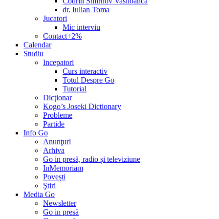
Codrin Smirnov Vasiloancă
dr. Iulian Toma
Jucatori
Mic interviu
Contact+2%
Calendar
Studiu
Incepatori
Curs interactiv
Totul Despre Go
Tutorial
Dicţionar
Kogo’s Joseki Dictionary
Probleme
Partide
Info Go
Anunţuri
Arhiva
Go in presă, radio și televiziune
InMemoriam
Povești
Ştiri
Media Go
Newsletter
Go in presă