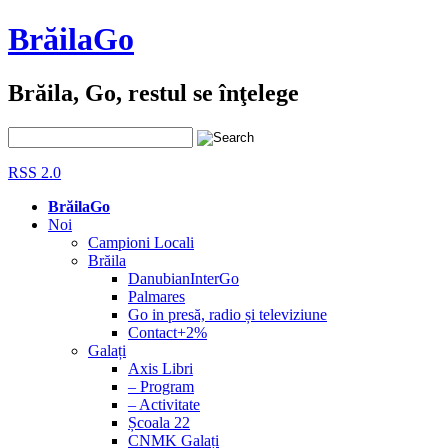
BrăilaGo
Brăila, Go, restul se înţelege
RSS 2.0
BrăilaGo
Noi
Campioni Locali
Brăila
DanubianInterGo
Palmares
Go in presă, radio și televiziune
Contact+2%
Galați
Axis Libri
– Program
– Activitate
Școala 22
CNMK Galați