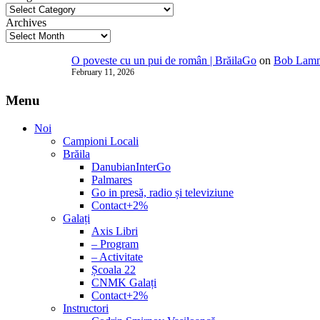
Archives
O poveste cu un pui de român | BrăilaGo
on
Bob Lammi
February 11, 2026
Menu
Noi
Campioni Locali
Brăila
DanubianInterGo
Palmares
Go in presă, radio și televiziune
Contact+2%
Galați
Axis Libri
– Program
– Activitate
Școala 22
CNMK Galați
Contact+2%
Instructori