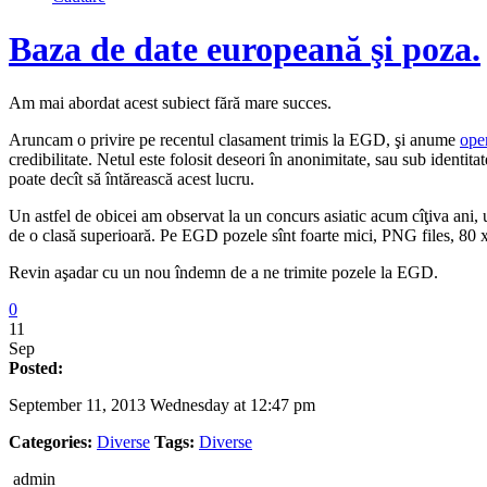
Baza de date europeană şi poza.
Am mai abordat acest subiect fără mare succes.
Aruncam o privire pe recentul clasament trimis la EGD, şi anume
open
credibilitate. Netul este folosit deseori în anonimitate, sau sub identita
poate decît să întărească acest lucru.
Un astfel de obicei am observat la un concurs asiatic acum cîţiva ani, u
de o clasă superioară. Pe EGD pozele sînt foarte mici, PNG files, 80 x 1
Revin aşadar cu un nou îndemn de a ne trimite pozele la EGD.
0
11
Sep
Posted:
September 11, 2013 Wednesday at 12:47 pm
Categories:
Diverse
Tags:
Diverse
admin