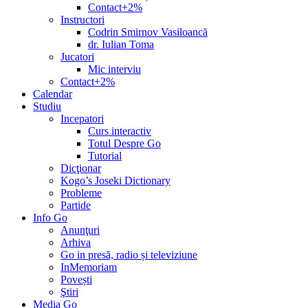
Contact+2%
Instructori
Codrin Smirnov Vasiloancă
dr. Iulian Toma
Jucatori
Mic interviu
Contact+2%
Calendar
Studiu
Incepatori
Curs interactiv
Totul Despre Go
Tutorial
Dicţionar
Kogo’s Joseki Dictionary
Probleme
Partide
Info Go
Anunţuri
Arhiva
Go in presă, radio și televiziune
InMemoriam
Povești
Ştiri
Media Go