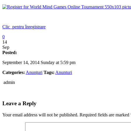
Clic pentru înregistrare
0
14
Sep
Posted:
September 14, 2014 Sunday at 5:59 pm
Categories:
Anunţuri
Tags:
Anunturi
admin
Leave a Reply
Your email address will not be published.
Required fields are marked