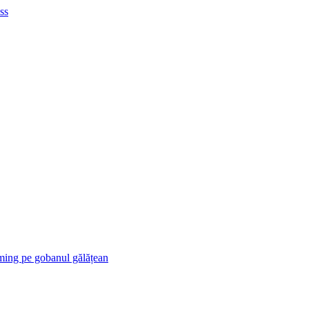
ss
ng pe gobanul gălățean