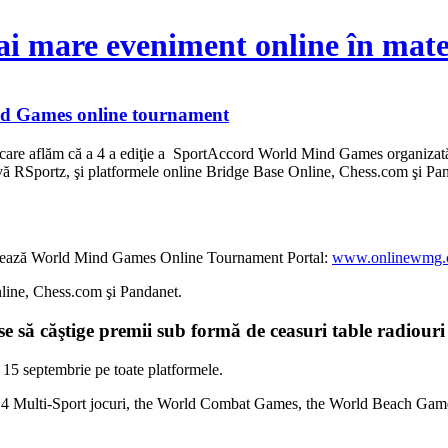
ai mare eveniment online în mater
ind Games online tournament
 care aflăm
că a 4 a ediţie a SportAccord World Mind Games organizată
ivă RSportz, şi platformele online Bridge Base Online, Chess.com şi P
ansează World Mind Games Online Tournament Portal:
www.onlinewmg
nline, Chess.com şi Pandanet.
se să căştige premii sub formă de ceasuri table radiouri 
e 15 septembrie pe toate platformele.
ază 4 Multi-Sport jocuri, the World Combat Games, the World Beach G