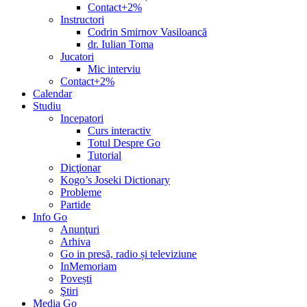
Contact+2%
Instructori
Codrin Smirnov Vasiloancă
dr. Iulian Toma
Jucatori
Mic interviu
Contact+2%
Calendar
Studiu
Incepatori
Curs interactiv
Totul Despre Go
Tutorial
Dicţionar
Kogo’s Joseki Dictionary
Probleme
Partide
Info Go
Anunţuri
Arhiva
Go in presă, radio și televiziune
InMemoriam
Povești
Ştiri
Media Go