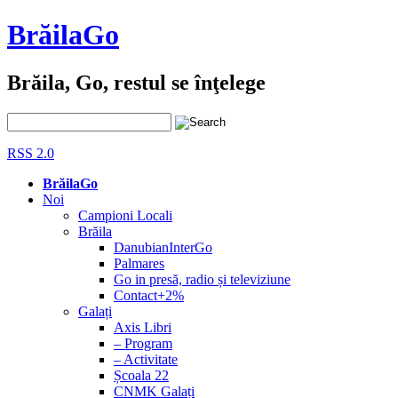
BrăilaGo
Brăila, Go, restul se înţelege
RSS 2.0
BrăilaGo
Noi
Campioni Locali
Brăila
DanubianInterGo
Palmares
Go in presă, radio și televiziune
Contact+2%
Galați
Axis Libri
– Program
– Activitate
Școala 22
CNMK Galați