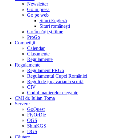
Newsletter
Go in presă
Go pe web
Situri Engleză
Situri românești
Go în cărți și filme
ProGo
Competiţii
Calendar
Clasamente
Regulamente
Regulamente
Regulament FRGo
Regulamentul Cupei României
Reguli de joc, varianta scurtă
CIV
Codul manierelor elegante
CMI dr. Iulian Toma
Servere
GoQuest
FlyOrDie
OGS
ShinKGS
DGS
Căutare