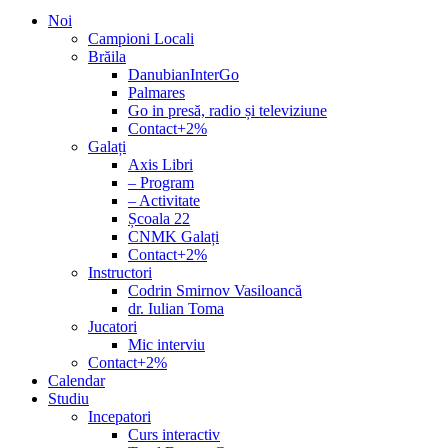
Noi
Campioni Locali
Brăila
DanubianInterGo
Palmares
Go in presă, radio și televiziune
Contact+2%
Galați
Axis Libri
– Program
– Activitate
Școala 22
CNMK Galați
Contact+2%
Instructori
Codrin Smirnov Vasiloancă
dr. Iulian Toma
Jucatori
Mic interviu
Contact+2%
Calendar
Studiu
Incepatori
Curs interactiv