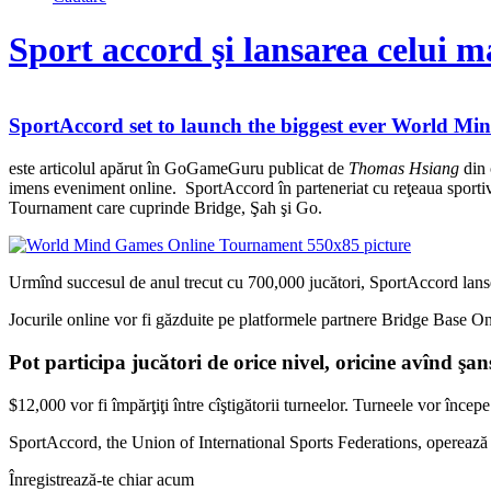
Sport accord şi lansarea celui m
SportAccord set to launch the biggest ever World M
este articolul apărut în GoGameGuru publicat de
Thomas Hsiang
din
imens eveniment online. SportAccord în parteneriat cu reţeaua sport
Tournament care cuprinde Bridge, Şah şi Go.
Urmînd succesul de anul trecut cu 700,000 jucători, SportAccord l
Jocurile online vor fi găzduite pe platformele partnere Bridge Base O
Pot participa jucători de orice nivel, oricine avînd şan
$12,000 vor fi împărţiţi între cîştigătorii turneelor. Turneele vor încep
SportAccord, the Union of International Sports Federations, opere
Înregistrează-te chiar acum