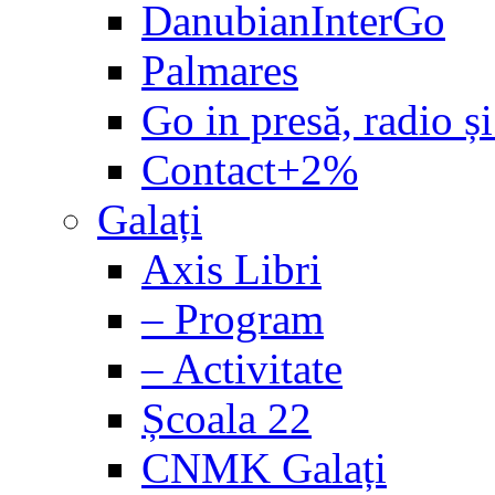
DanubianInterGo
Palmares
Go in presă, radio și
Contact+2%
Galați
Axis Libri
– Program
– Activitate
Școala 22
CNMK Galați