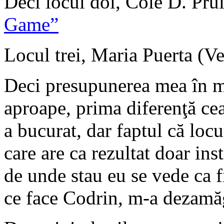
Deci locul doi, Cole D. Pru
Game”
Locul trei, Maria Puerta (V
Deci presupunerea mea în ma
aproape, prima diferenţă cea
a bucurat, dar faptul că locu
care are ca rezultat doar ins
de unde stau eu se vede ca f
ce face Codrin, m-a dezamăg