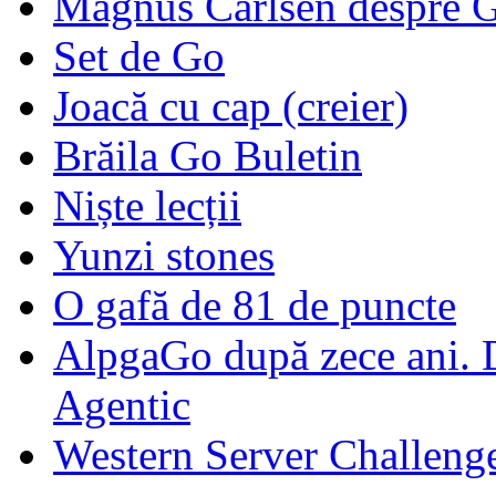
Magnus Carlsen despre 
Set de Go
Joacă cu cap (creier)
Brăila Go Buletin
Niște lecții
Yunzi stones
O gafă de 81 de puncte
AlpgaGo după zece ani. D
Agentic
Western Server Challeng