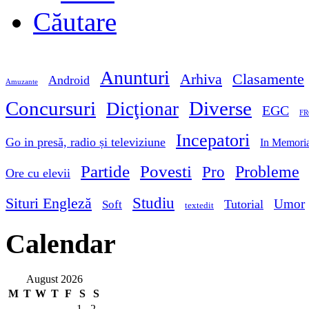
Căutare
Anunturi
Arhiva
Clasamente
Android
Amuzante
Concursuri
Diverse
Dicţionar
EGC
FR
Incepatori
Go in presă, radio și televiziune
In Memori
Partide
Povesti
Probleme
Pro
Ore cu elevii
Studiu
Situri Engleză
Umor
Tutorial
Soft
textedit
Calendar
August 2026
M
T
W
T
F
S
S
1
2