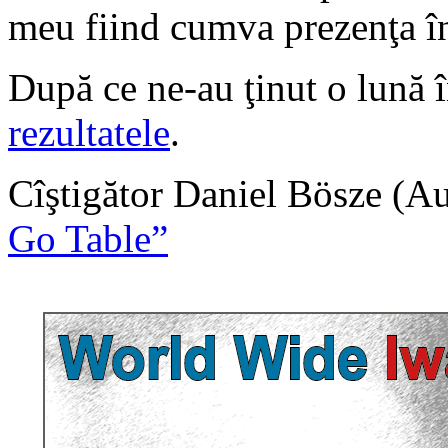
meu fiind cumva prezenţa î
După ce ne-au ţinut o lună î
rezultatele
.
Cîştigător Daniel Bösze (A
Go Table”