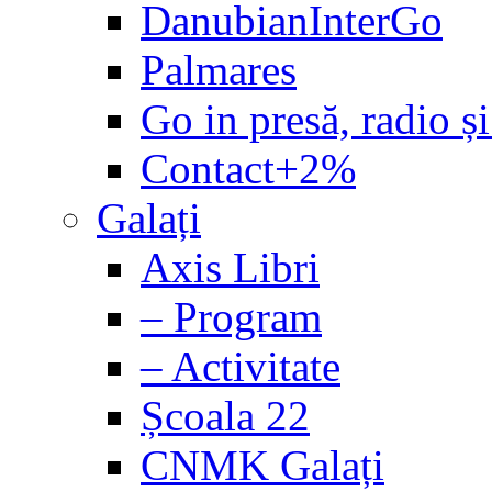
DanubianInterGo
Palmares
Go in presă, radio și
Contact+2%
Galați
Axis Libri
– Program
– Activitate
Școala 22
CNMK Galați