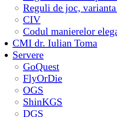
Reguli de joc, varianta
CIV
Codul manierelor eleg
CMI dr. Iulian Toma
Servere
GoQuest
FlyOrDie
OGS
ShinKGS
DGS