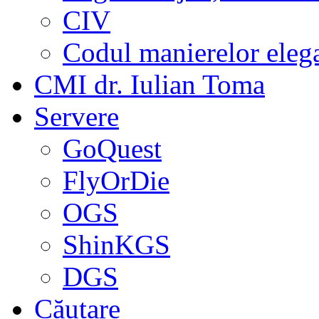
CIV
Codul manierelor eleg
CMI dr. Iulian Toma
Servere
GoQuest
FlyOrDie
OGS
ShinKGS
DGS
Căutare