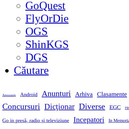
GoQuest
FlyOrDie
OGS
ShinKGS
DGS
Căutare
Anunturi
Arhiva
Clasamente
Android
Amuzante
Concursuri
Diverse
Dicţionar
EGC
FR
Incepatori
Go in presă, radio și televiziune
In Memori