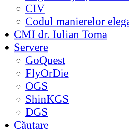
CIV
Codul manierelor eleg
CMI dr. Iulian Toma
Servere
GoQuest
FlyOrDie
OGS
ShinKGS
DGS
Căutare