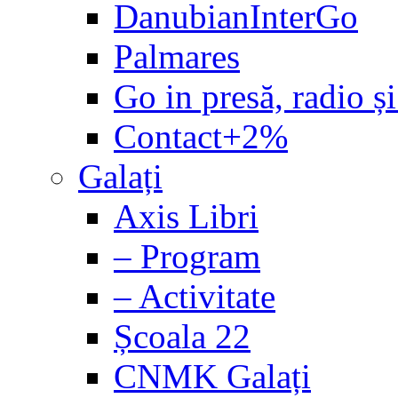
DanubianInterGo
Palmares
Go in presă, radio și
Contact+2%
Galați
Axis Libri
– Program
– Activitate
Școala 22
CNMK Galați