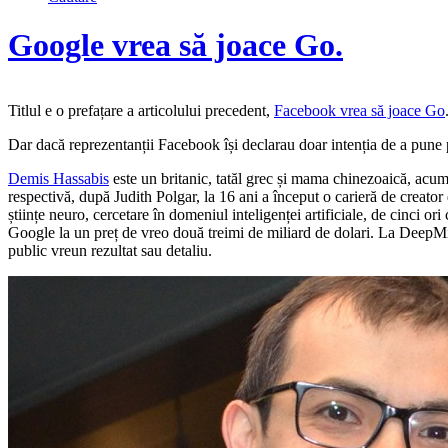
Google vrea să joace Go.
Titlul e o prefațare a articolului precedent,
Facebook vrea să joace Go
Dar dacă reprezentanții Facebook își declarau doar intenția de a pune
Demis Hassabis
este un britanic, tatăl grec și mama chinezoaică, acum î
respectivă, după Judith Polgar, la 16 ani a început o carieră de creator
științe neuro, cercetare în domeniul inteligenței artificiale, de cinci o
Google la un preț de vreo două treimi de miliard de dolari. La DeepMind
public vreun rezultat sau detaliu.