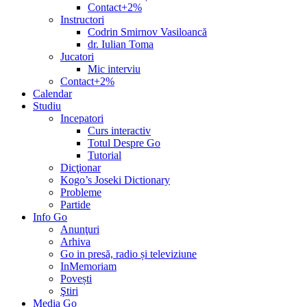
Contact+2%
Instructori
Codrin Smirnov Vasiloancă
dr. Iulian Toma
Jucatori
Mic interviu
Contact+2%
Calendar
Studiu
Incepatori
Curs interactiv
Totul Despre Go
Tutorial
Dicţionar
Kogo’s Joseki Dictionary
Probleme
Partide
Info Go
Anunţuri
Arhiva
Go in presă, radio și televiziune
InMemoriam
Povești
Ştiri
Media Go