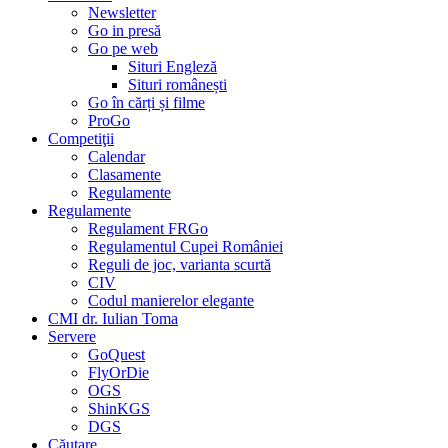
Newsletter
Go in presă
Go pe web
Situri Engleză
Situri românești
Go în cărți și filme
ProGo
Competiţii
Calendar
Clasamente
Regulamente
Regulamente
Regulament FRGo
Regulamentul Cupei României
Reguli de joc, varianta scurtă
CIV
Codul manierelor elegante
CMI dr. Iulian Toma
Servere
GoQuest
FlyOrDie
OGS
ShinKGS
DGS
Căutare