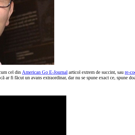
recum cel din
American Go E-Journal
articol extrem de succint, sau
re-co
 că ar fi făcut un avans extraordinar, dar nu se spune exact ce, spune doa