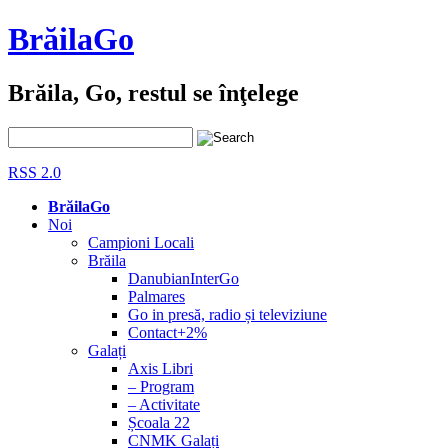
BrăilaGo
Brăila, Go, restul se înţelege
RSS 2.0
BrăilaGo
Noi
Campioni Locali
Brăila
DanubianInterGo
Palmares
Go in presă, radio și televiziune
Contact+2%
Galați
Axis Libri
– Program
– Activitate
Școala 22
CNMK Galați