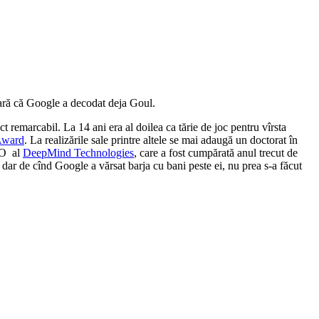
lară că Google a decodat deja Goul.
t remarcabil. La 14 ani era al doilea ca tărie de joc pentru vîrsta
Award
. La realizările sale printre altele se mai adaugă un doctorat în
EO al
DeepMind Technologies
, care a fost cumpărată anul trecut de
 dar de cînd Google a vărsat barja cu bani peste ei, nu prea s-a făcut