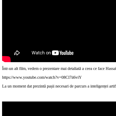
Într-un alt film, vedem o prezentare mai detaliată a ceea ce face Hassa
https://www.youtube.com/watch?v=08Cl7ii6viY
La un moment dat prezintă pașii necesari de parcurs a inteligenței artif