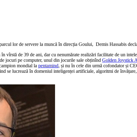
.
 parcul lor de servere la muncă în direcția Goului, Demis Hassabis dec
n vîrstă de 39 de ani, dar cu nenumărate realizări facilitate de un intelec
 de jocuri pe computer, unul din jocurile sale obținînd
Golden Joystick 
ri campion mondial la
pentamind
, și nu în cele din urmă cofondator și C
 se lucrează în domeniul inteligenței artificiale, algoritmi de învățare,