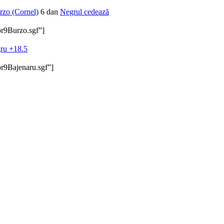
zo (Cornel)
6 dan
Negrul cedează
pr9Burzo.sgf”]
ru +18.5
pr9Bajenaru.sgf”]