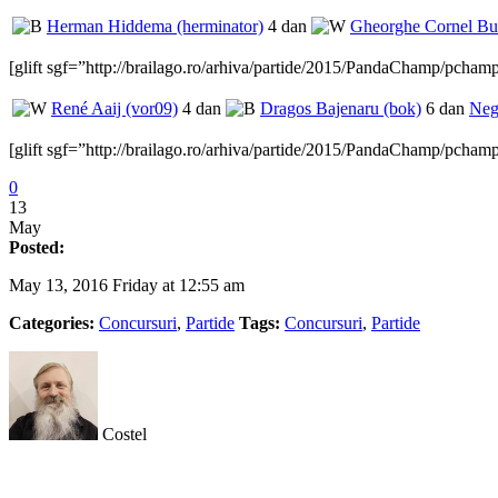
Herman Hiddema (herminator)
4 dan
Gheorghe Cornel Bur
[glift sgf=”http://brailago.ro/arhiva/partide/2015/PandaChamp/pcham
René Aaij (vor09)
4 dan
Dragos Bajenaru (bok)
6 dan
Neg
[glift sgf=”http://brailago.ro/arhiva/partide/2015/PandaChamp/pcham
0
13
May
Posted:
May 13, 2016 Friday at 12:55 am
Categories:
Concursuri
,
Partide
Tags:
Concursuri
,
Partide
Costel