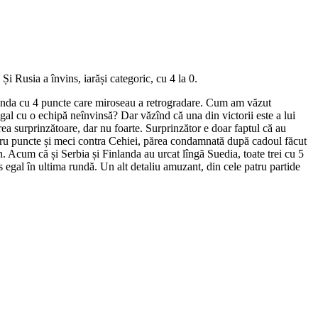
 Rusia a învins, iarăși categoric, cu 4 la 0.
inlanda cu 4 puncte care miroseau a retrogradare. Cum am văzut
egal cu o echipă neînvinsă? Dar văzînd că una din victorii este a lui
 surprinzătoare, dar nu foarte. Surprinzător e doar faptul că au
patru puncte și meci contra Cehiei, părea condamnată după cadoul făcut
 Acum că și Serbia și Finlanda au urcat lîngă Suedia, toate trei cu 5
s egal în ultima rundă. Un alt detaliu amuzant, din cele patru partide