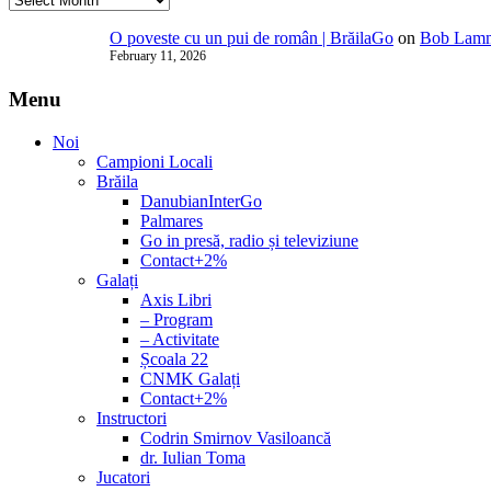
O poveste cu un pui de român | BrăilaGo
on
Bob Lammi
February 11, 2026
Menu
Noi
Campioni Locali
Brăila
DanubianInterGo
Palmares
Go in presă, radio și televiziune
Contact+2%
Galați
Axis Libri
– Program
– Activitate
Școala 22
CNMK Galați
Contact+2%
Instructori
Codrin Smirnov Vasiloancă
dr. Iulian Toma
Jucatori