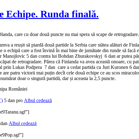
 Echipe. Runda finală.
anda, care cu doar două puncte nu mai spera să scape de retrogradare. Și
 cumva a reușit să piardă două partide la Serbia care stătea alături de F
te o echipă care a fost învină în mai bine de jumătate din runde să facă 
r Manojlovic 5 dan contra lui Bohdan Zhurakovskyj 6 dan ar putea părea
au scăpat de retrogradare. Părea că Finlanda va avea această onoare, cu 
pal prin Lukas Podpera 7 dan care a cedat partida cu Juri Kuronen 6 dan.
re are patru victorii mai puțin decît cele două echipe ce au scos miraculo
a numărat doar o singură partidă, dar și aceasta la 2,5 puncte.
chipa României
T)
5 dan pro
Albul cedează
pr9Taranu.sgf”]
 dan
Albul cedează
pr9Pop.sgf”]