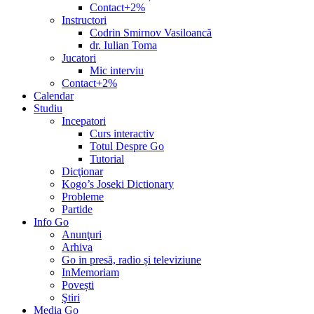
Contact+2%
Instructori
Codrin Smirnov Vasiloancă
dr. Iulian Toma
Jucatori
Mic interviu
Contact+2%
Calendar
Studiu
Incepatori
Curs interactiv
Totul Despre Go
Tutorial
Dicţionar
Kogo’s Joseki Dictionary
Probleme
Partide
Info Go
Anunţuri
Arhiva
Go in presă, radio și televiziune
InMemoriam
Povești
Ştiri
Media Go