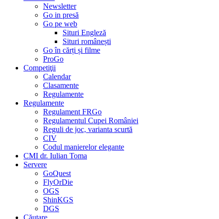
Newsletter
Go in presă
Go pe web
Situri Engleză
Situri românești
Go în cărți și filme
ProGo
Competiţii
Calendar
Clasamente
Regulamente
Regulamente
Regulament FRGo
Regulamentul Cupei României
Reguli de joc, varianta scurtă
CIV
Codul manierelor elegante
CMI dr. Iulian Toma
Servere
GoQuest
FlyOrDie
OGS
ShinKGS
DGS
Căutare