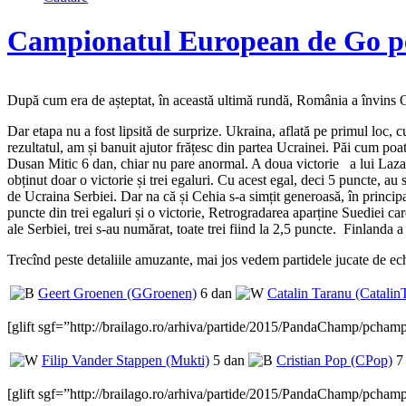
Campionatul European de Go pe
După cum era de așteptat, în această ultimă rundă, România a învins Ol
Dar etapa nu a fost lipsită de surprize. Ukraina, aflată pe primul loc,
rezultatul, am și banuit ajutor frățesc din partea Ucrainei. Păi cum poa
Dusan Mitic 6 dan, chiar nu pare anormal. A doua victorie a lui Laza
obținut doar o victorie și trei egaluri. Cu acest egal, deci 5 puncte, 
de Ucraina Serbiei. Dar na că și Cehia s-a simțit generoasă, în princi
puncte din trei egaluri și o victorie, Retrogradarea aparține Suediei ca
ale Serbiei, trei s-au numărat, toate trei fiind la 2,5 puncte. Finlanda 
Trecînd peste detaliile amuzante, mai jos vedem partidele jucate de e
Geert Groenen (GGroenen)
6 dan
Catalin Taranu (Catalin
[glift sgf=”http://brailago.ro/arhiva/partide/2015/PandaChamp/pcham
Filip Vander Stappen (Mukti)
5 dan
Cristian Pop (CPop)
7
[glift sgf=”http://brailago.ro/arhiva/partide/2015/PandaChamp/pcham