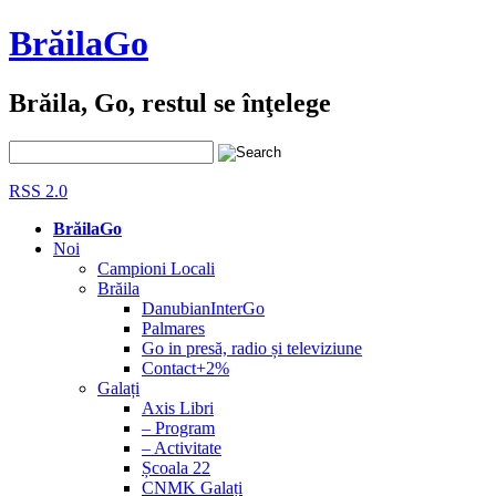
BrăilaGo
Brăila, Go, restul se înţelege
RSS 2.0
BrăilaGo
Noi
Campioni Locali
Brăila
DanubianInterGo
Palmares
Go in presă, radio și televiziune
Contact+2%
Galați
Axis Libri
– Program
– Activitate
Școala 22
CNMK Galați