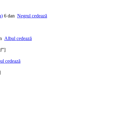
a)
6 dan
Negrul cedează
n
Albul cedează
f”]
ul cedează
]