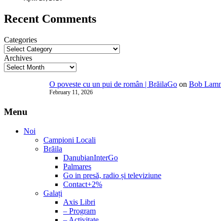
Recent Comments
Categories
Archives
O poveste cu un pui de român | BrăilaGo
on
Bob Lammi
February 11, 2026
Menu
Noi
Campioni Locali
Brăila
DanubianInterGo
Palmares
Go in presă, radio și televiziune
Contact+2%
Galați
Axis Libri
– Program
– Activitate