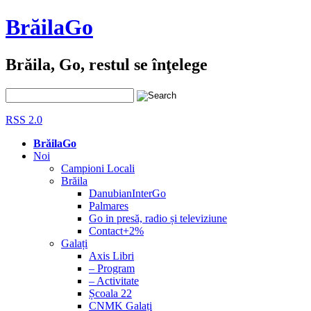
BrăilaGo
Brăila, Go, restul se înţelege
RSS 2.0
BrăilaGo
Noi
Campioni Locali
Brăila
DanubianInterGo
Palmares
Go in presă, radio și televiziune
Contact+2%
Galați
Axis Libri
– Program
– Activitate
Școala 22
CNMK Galați