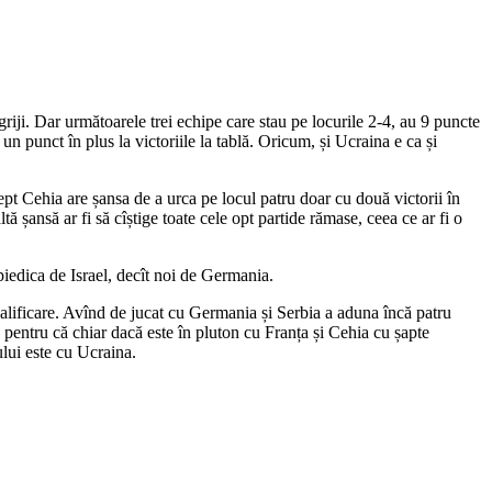
riji. Dar următoarele trei echipe care stau pe locurile 2-4, au 9 puncte
un punct în plus la victoriile la tablă. Oricum, și Ucraina e ca și
ept Cehia are șansa de a urca pe locul patru doar cu două victorii în
 șansă ar fi să cîștige toate cele opt partide rămase, ceea ce ar fi o
piedica de Israel, decît noi de Germania.
calificare. Avînd de jucat cu Germania și Serbia a aduna încă patru
 pentru că chiar dacă este în pluton cu Franța și Cehia cu șapte
ului este cu Ucraina.