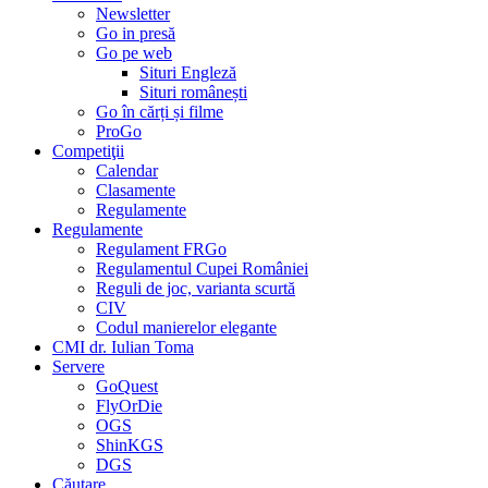
Newsletter
Go in presă
Go pe web
Situri Engleză
Situri românești
Go în cărți și filme
ProGo
Competiţii
Calendar
Clasamente
Regulamente
Regulamente
Regulament FRGo
Regulamentul Cupei României
Reguli de joc, varianta scurtă
CIV
Codul manierelor elegante
CMI dr. Iulian Toma
Servere
GoQuest
FlyOrDie
OGS
ShinKGS
DGS
Căutare