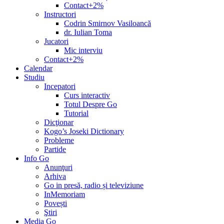
Contact+2%
Instructori
Codrin Smirnov Vasiloancă
dr. Iulian Toma
Jucatori
Mic interviu
Contact+2%
Calendar
Studiu
Incepatori
Curs interactiv
Totul Despre Go
Tutorial
Dicţionar
Kogo’s Joseki Dictionary
Probleme
Partide
Info Go
Anunţuri
Arhiva
Go in presă, radio și televiziune
InMemoriam
Povești
Ştiri
Media Go