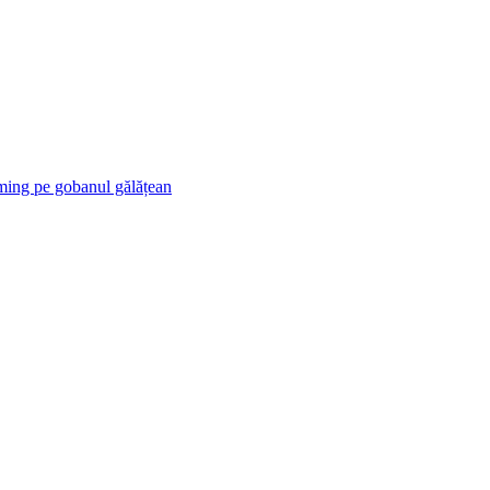
ng pe gobanul gălățean