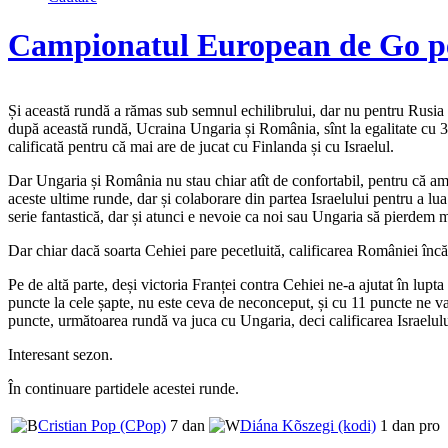
Campionatul European de Go pe
Și această rundă a rămas sub semnul echilibrului, dar nu pentru Rusia ca
după această rundă, Ucraina Ungaria și România, sînt la egalitate cu 3 vi
calificată pentru că mai are de jucat cu Finlanda și cu Israelul.
Dar Ungaria și România nu stau chiar atît de confortabil, pentru că amb
aceste ultime runde, dar și colaborare din partea Israelului pentru a lu
serie fantastică, dar și atunci e nevoie ca noi sau Ungaria să pierdem m
Dar chiar dacă soarta Cehiei pare pecetluită, calificarea României înc
Pe de altă parte, deși victoria Franței contra Cehiei ne-a ajutat în lu
puncte la cele șapte, nu este ceva de neconceput, și cu 11 puncte ne va
puncte, următoarea rundă va juca cu Ungaria, deci calificarea Israelulu
Interesant sezon.
În continuare partidele acestei runde.
Cristian Pop (CPop)
7 dan
Diána Kõszegi (kodi)
1 dan pro