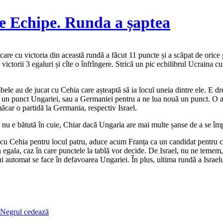
 Echipe. Runda a șaptea
re cu victoria din această rundă a făcut 11 puncte și a scăpat de orice g
ctorii 3 egaluri și cîte o înfrîngere. Strică un pic echilibrul Ucraina cu 
ele au de jucat cu Cehia care așteaptă să ia locul uneia dintre ele. E dr
a un punct Ungariei, sau a Germaniei pentru a ne lua nouă un punct. O altă
ăcar o partidă la Germania, respectiv Israel.
ă nu e bătută în cuie, Chiar dacă Ungaria are mai multe șanse de a se îm
pta cu Cehia pentru locul patru, aduce acum Franța ca un candidat pentru 
 egala, caz în care punctele la tablă vor decide. De Israel, nu ne temem,
i automat se face în defavoarea Ungariei. În plus, ultima rundă a Israel
Negrul cedează