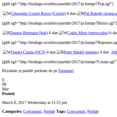
[glift sgf=”http://brailago.ro/arhiva/partide/2017/pchampr7Pop.sgf”]
Gheorghe Cornel Burzo (Cornel)
6 dan
Pal Balogh (pogacs
[glift sgf=”http://brailago.ro/arhiva/partide/2017/pchampr7Burzo.sgf”]
Dragos Bajenaru (bok)
6 dan
Csaba Mero (merocsaba)
6 da
[glift sgf=”http://brailago.ro/arhiva/partide/2017/pchampr7Bajenaru.sg
Daniel Cioata (DC9)
4 dan
Peter Markó (mpepe)
4 dan
Alb
[glift sgf=”http://brailago.ro/arhiva/partide/2017/pchampr7Cioata.sgf”
Rezultate şi partide preluate de pe
Pandanet
0
08
Mar
Posted:
March 8, 2017 Wednesday at 11:35 pm
Categories:
Concursuri
,
Partide
Tags:
Concursuri
,
Partide