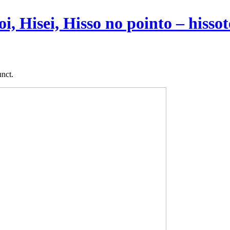
oi, Hisei, Hisso no pointo – hiss
unct.