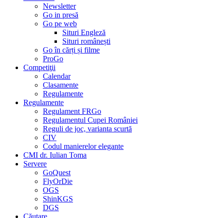
Newsletter
Go in presă
Go pe web
Situri Engleză
Situri românești
Go în cărți și filme
ProGo
Competiţii
Calendar
Clasamente
Regulamente
Regulamente
Regulament FRGo
Regulamentul Cupei României
Reguli de joc, varianta scurtă
CIV
Codul manierelor elegante
CMI dr. Iulian Toma
Servere
GoQuest
FlyOrDie
OGS
ShinKGS
DGS
Căutare