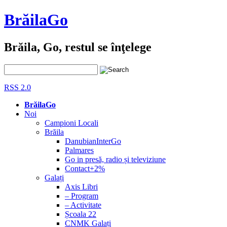
BrăilaGo
Brăila, Go, restul se înţelege
RSS 2.0
BrăilaGo
Noi
Campioni Locali
Brăila
DanubianInterGo
Palmares
Go in presă, radio și televiziune
Contact+2%
Galați
Axis Libri
– Program
– Activitate
Școala 22
CNMK Galați