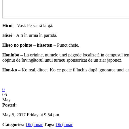
Hiroi
– Vast. Pe scară largă.
Hisei
– A fi în urmă în partidă.
Hisso no pointo – hissoten
– Punct cheie.
Honinbo
– La origine, numele unei pagode localizată în campusul templ
obţinut de învingătorul unui turneu sponsorizat de un ziar japonez.
Hon-ko
– Ko real, direct. Ko ce poate fi închis după ignorarea unei a
0
05
May
Posted:
May 5, 2017 Friday at 9:54 pm
Categories:
Dicţionar
Tags:
Dicţionar