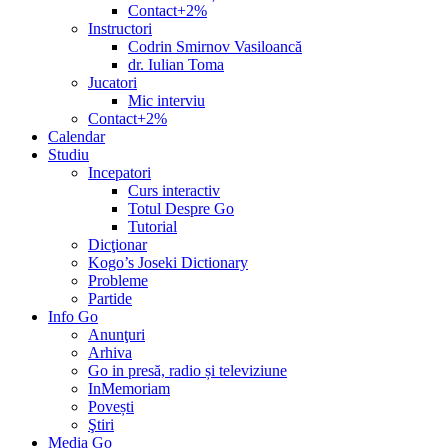
Contact+2%
Instructori
Codrin Smirnov Vasiloancă
dr. Iulian Toma
Jucatori
Mic interviu
Contact+2%
Calendar
Studiu
Incepatori
Curs interactiv
Totul Despre Go
Tutorial
Dicţionar
Kogo’s Joseki Dictionary
Probleme
Partide
Info Go
Anunţuri
Arhiva
Go in presă, radio și televiziune
InMemoriam
Povești
Ştiri
Media Go