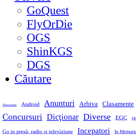
GoQuest
FlyOrDie
OGS
ShinKGS
DGS
Căutare
Anunturi
Arhiva
Clasamente
Android
Amuzante
Concursuri
Diverse
Dicţionar
EGC
FR
Incepatori
Go in presă, radio și televiziune
In Memori