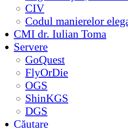
CIV
Codul manierelor eleg
CMI dr. Iulian Toma
Servere
GoQuest
FlyOrDie
OGS
ShinKGS
DGS
Căutare