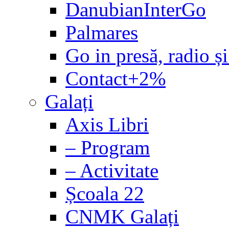
DanubianInterGo
Palmares
Go in presă, radio și
Contact+2%
Galați
Axis Libri
– Program
– Activitate
Școala 22
CNMK Galați