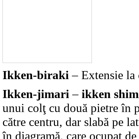
Ikken-biraki
– Extensie la 
Ikken-jimari
–
ikken shi
unui colţ cu două pietre în
către centru, dar slabă pe l
în diagramă, care ocupat de