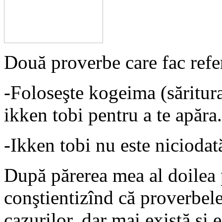
Două proverbe care fac refer
-Foloseşte kogeima (săritura
ikken tobi pentru a te apăra.
-Ikken tobi nu este niciodat
După părerea mea al doilea 
conştientizînd că proverbele
cazurilor, dar mai există şi e