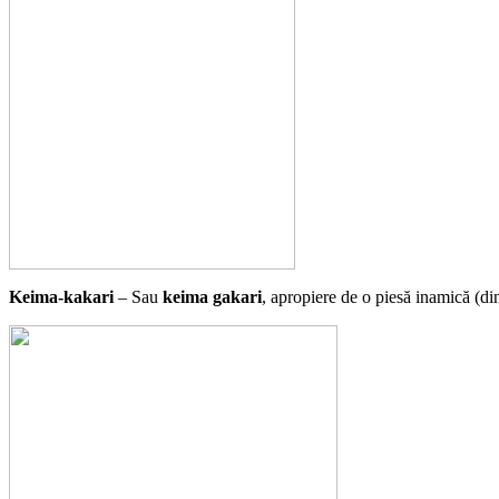
Keima-kakari
– Sau
keima gakari
, apropiere de o piesă inamică (di