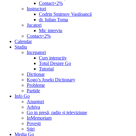
Contact+2%
Instructori
Codrin Smirnov Vasiloancă
dr. Iulian Toma
Jucatori
Mic interviu
Contact+2%
Calendar
Studiu
Incepatori
Curs interactiv
Totul Despre Go
Tutorial
Dicţionar
Kogo’s Joseki Dictionary
Probleme
Partide
Info Go
Anunţuri
Arhiva
Go in presă, radio și televiziune
InMemoriam
Povești
Ştiri
Media Go