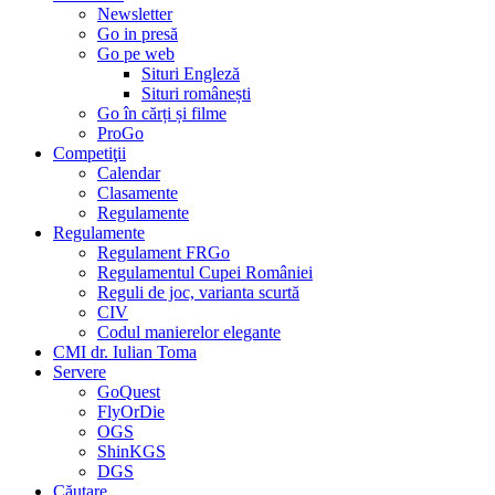
Newsletter
Go in presă
Go pe web
Situri Engleză
Situri românești
Go în cărți și filme
ProGo
Competiţii
Calendar
Clasamente
Regulamente
Regulamente
Regulament FRGo
Regulamentul Cupei României
Reguli de joc, varianta scurtă
CIV
Codul manierelor elegante
CMI dr. Iulian Toma
Servere
GoQuest
FlyOrDie
OGS
ShinKGS
DGS
Căutare