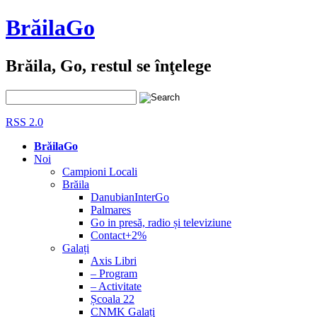
BrăilaGo
Brăila, Go, restul se înţelege
RSS 2.0
BrăilaGo
Noi
Campioni Locali
Brăila
DanubianInterGo
Palmares
Go in presă, radio și televiziune
Contact+2%
Galați
Axis Libri
– Program
– Activitate
Școala 22
CNMK Galați