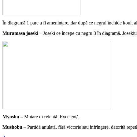
În diagramă 1 pare a fi ameninţare, dar după ce negrul închide koul, al
Muramasa joseki
– Joseki ce începe cu negru 3 în diagramă. Joseki
M
y
oshu
– Mutare excelentă. Excelenţă.
Mushobu
– Partidă anulată, fără victorie sau înfrîngere, datorită repetă