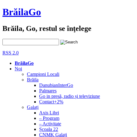
BrăilaGo
Brăila, Go, restul se înţelege
RSS 2.0
BrăilaGo
Noi
Campioni Locali
Brăila
DanubianInterGo
Palmares
Go in presă, radio și televiziune
Contact+2%
Galați
Axis Libri
– Program
– Activitate
Școala 22
CNMK Galați