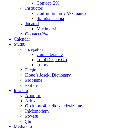
Contact+2%
Instructori
Codrin Smirnov Vasiloancă
dr. Iulian Toma
Jucatori
Mic interviu
Contact+2%
Calendar
Studiu
Incepatori
Curs interactiv
Totul Despre Go
Tutorial
Dicţionar
Kogo’s Joseki Dictionary
Probleme
Partide
Info Go
Anunţuri
Arhiva
Go in presă, radio și televiziune
InMemoriam
Povești
Ştiri
Media Go