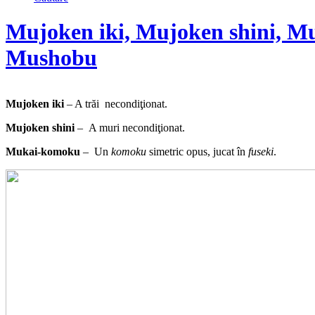
Mujoken iki, Mujoken shini, 
Mushobu
Mujoken iki
– A trăi necondiţionat.
Mujoken shini
– A muri necondiţionat.
Mukai-komoku
– Un
komoku
simetric opus, jucat în
fuseki
.