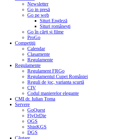
Newsletter
Go in presă
Go pe web
Situri Engleză
Situri românești
Go în cărți și filme
ProGo
Competiţii
Calendar
Clasamente
Regulamente
Regulamente
Regulament FRGo
Regulamentul Cupei României
Reguli de joc, varianta scurtă
CIV
Codul manierelor elegante
CMI dr. Iulian Toma
Servere
GoQuest
FlyOrDie
OGS
ShinKGS
DGS
Căutare