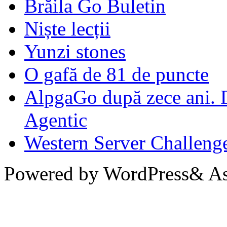
Brăila Go Buletin
Niște lecții
Yunzi stones
O gafă de 81 de puncte
AlpgaGo după zece ani. D
Agentic
Western Server Challeng
Powered by WordPress& Aso