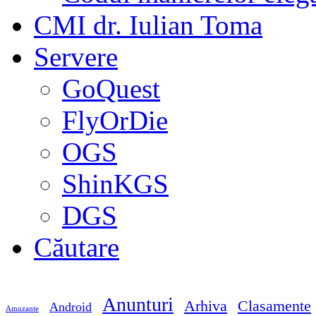
CMI dr. Iulian Toma
Servere
GoQuest
FlyOrDie
OGS
ShinKGS
DGS
Căutare
Anunturi
Arhiva
Clasamente
Android
Amuzante