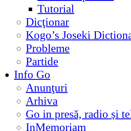
Tutorial
Dicţionar
Kogo’s Joseki Diction
Probleme
Partide
Info Go
Anunţuri
Arhiva
Go in presă, radio și t
InMemoriam