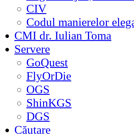
CIV
Codul manierelor eleg
CMI dr. Iulian Toma
Servere
GoQuest
FlyOrDie
OGS
ShinKGS
DGS
Căutare