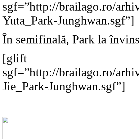
sgf=”http://brailago.ro/a
Yuta_Park-Junghwan.sgf”]
În semifinală, Park la învin
[glift
sgf=”http://brailago.ro/ar
Jie_Park-Junghwan.sgf”]