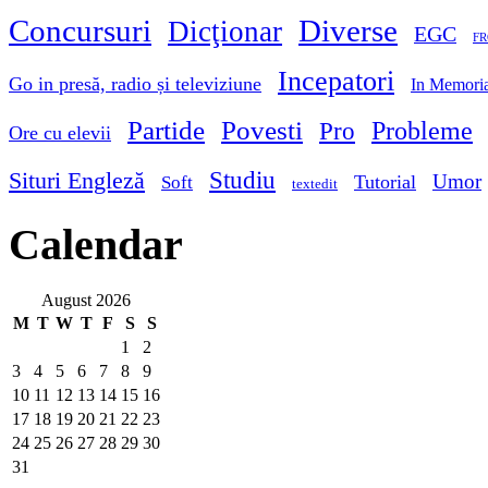
Concursuri
Diverse
Dicţionar
EGC
FR
Incepatori
Go in presă, radio și televiziune
In Memori
Partide
Povesti
Probleme
Pro
Ore cu elevii
Studiu
Situri Engleză
Umor
Tutorial
Soft
textedit
Calendar
August 2026
M
T
W
T
F
S
S
1
2
3
4
5
6
7
8
9
10
11
12
13
14
15
16
17
18
19
20
21
22
23
24
25
26
27
28
29
30
31