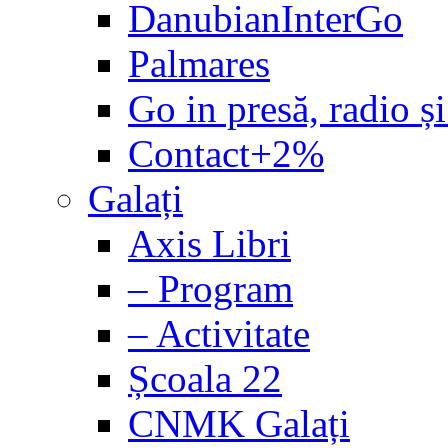
DanubianInterGo
Palmares
Go in presă, radio și
Contact+2%
Galați
Axis Libri
– Program
– Activitate
Școala 22
CNMK Galați