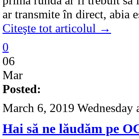
prima rundă ar fi trebuit să 
ar transmite în direct, abia
Citeşte tot articolul →
0
06
Mar
Posted:
March 6, 2019 Wednesday 
Hai să ne lăudăm pe O