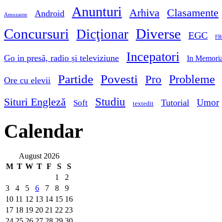
Anunturi
Arhiva
Clasamente
Android
Amuzante
Concursuri
Diverse
Dicţionar
EGC
FR
Incepatori
Go in presă, radio și televiziune
In Memori
Partide
Povesti
Probleme
Pro
Ore cu elevii
Studiu
Situri Engleză
Umor
Tutorial
Soft
textedit
Calendar
August 2026
M
T
W
T
F
S
S
1
2
3
4
5
6
7
8
9
10
11
12
13
14
15
16
17
18
19
20
21
22
23
24
25
26
27
28
29
30