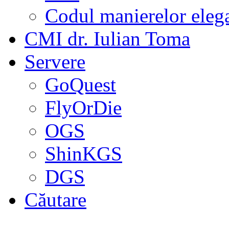
Codul manierelor eleg
CMI dr. Iulian Toma
Servere
GoQuest
FlyOrDie
OGS
ShinKGS
DGS
Căutare