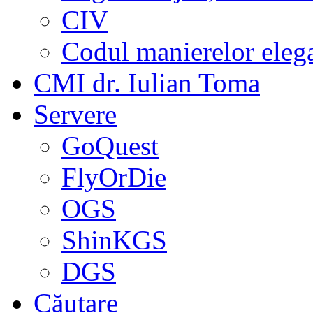
CIV
Codul manierelor eleg
CMI dr. Iulian Toma
Servere
GoQuest
FlyOrDie
OGS
ShinKGS
DGS
Căutare