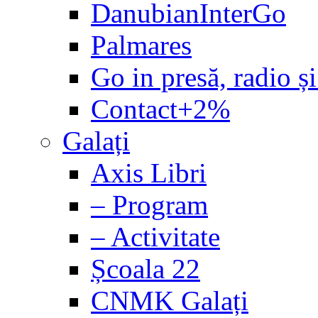
DanubianInterGo
Palmares
Go in presă, radio și
Contact+2%
Galați
Axis Libri
– Program
– Activitate
Școala 22
CNMK Galați