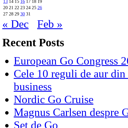
13
14
15
16
17
18
19
20
21
22
23
24
25
26
27
28
29
30
31
« Dec
Feb »
Recent Posts
European Go Congress 
Cele 10 reguli de aur din 
business
Nordic Go Cruise
Magnus Carlsen despre 
Set de Go