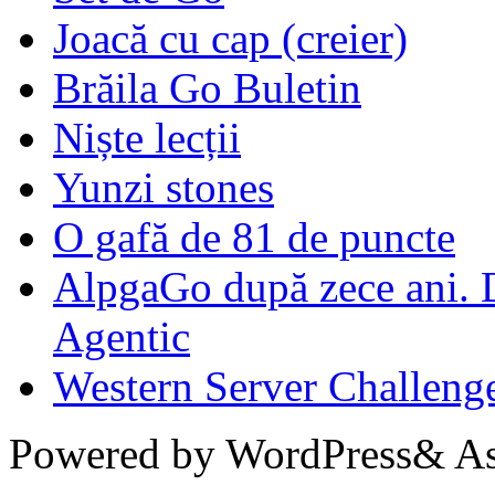
Joacă cu cap (creier)
Brăila Go Buletin
Niște lecții
Yunzi stones
O gafă de 81 de puncte
AlpgaGo după zece ani. D
Agentic
Western Server Challeng
Powered by WordPress& Aso