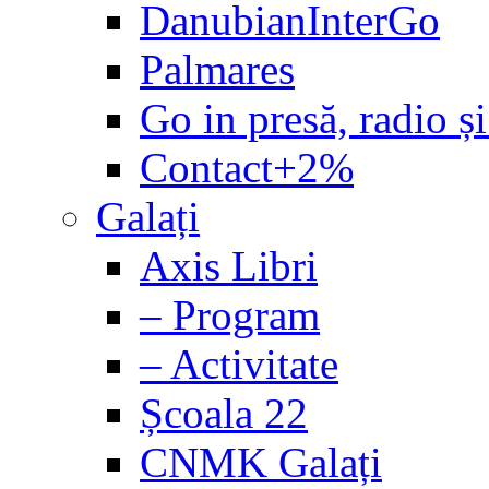
DanubianInterGo
Palmares
Go in presă, radio și
Contact+2%
Galați
Axis Libri
– Program
– Activitate
Școala 22
CNMK Galați