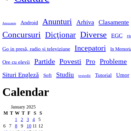
Anunturi
Arhiva
Clasamente
Android
Amuzante
Concursuri
Diverse
Dicţionar
EGC
FR
Incepatori
Go in presă, radio și televiziune
In Memori
Partide
Povesti
Probleme
Pro
Ore cu elevii
Studiu
Situri Engleză
Umor
Tutorial
Soft
textedit
Calendar
January 2025
M
T
W
T
F
S
S
1
2
3
4
5
6
7
8
9
10
11
12