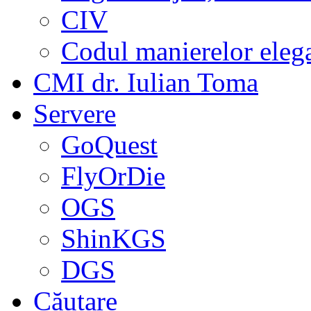
CIV
Codul manierelor eleg
CMI dr. Iulian Toma
Servere
GoQuest
FlyOrDie
OGS
ShinKGS
DGS
Căutare