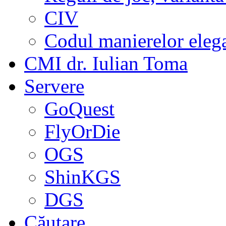
CIV
Codul manierelor eleg
CMI dr. Iulian Toma
Servere
GoQuest
FlyOrDie
OGS
ShinKGS
DGS
Căutare