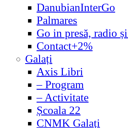
DanubianInterGo
Palmares
Go in presă, radio și
Contact+2%
Galați
Axis Libri
– Program
– Activitate
Școala 22
CNMK Galați