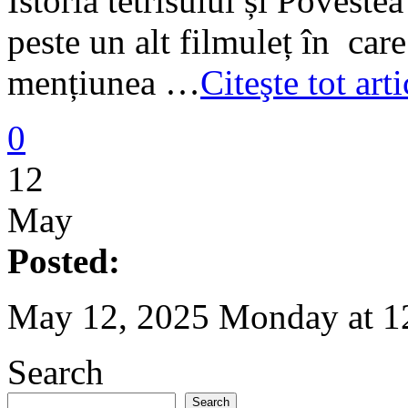
Istoria tetrisului și Povestea
peste un alt filmuleț în car
mențiunea …
Citeşte tot ar
0
12
May
Posted:
May 12, 2025 Monday at 1
Search
Search