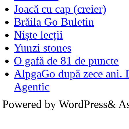
Joacă cu cap (creier)
Brăila Go Buletin
Niște lecții
Yunzi stones
O gafă de 81 de puncte
AlpgaGo după zece ani. D
Agentic
Powered by WordPress& Aso