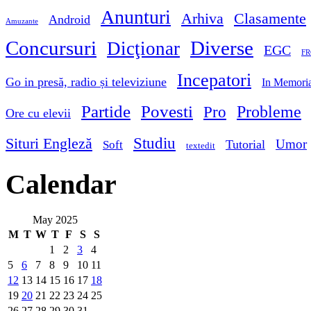
Anunturi
Arhiva
Clasamente
Android
Amuzante
Concursuri
Diverse
Dicţionar
EGC
FR
Incepatori
Go in presă, radio și televiziune
In Memori
Partide
Povesti
Probleme
Pro
Ore cu elevii
Studiu
Situri Engleză
Umor
Tutorial
Soft
textedit
Calendar
May 2025
M
T
W
T
F
S
S
1
2
3
4
5
6
7
8
9
10
11
12
13
14
15
16
17
18
19
20
21
22
23
24
25
26
27
28
29
30
31