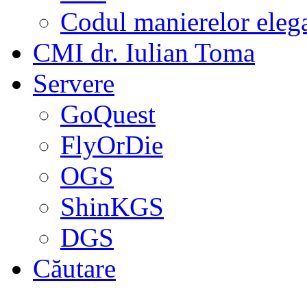
Codul manierelor eleg
CMI dr. Iulian Toma
Servere
GoQuest
FlyOrDie
OGS
ShinKGS
DGS
Căutare