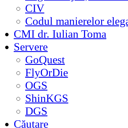
CIV
Codul manierelor eleg
CMI dr. Iulian Toma
Servere
GoQuest
FlyOrDie
OGS
ShinKGS
DGS
Căutare