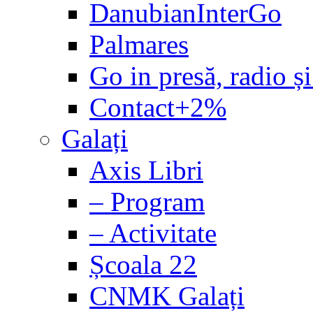
DanubianInterGo
Palmares
Go in presă, radio și
Contact+2%
Galați
Axis Libri
– Program
– Activitate
Școala 22
CNMK Galați