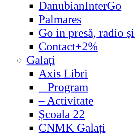
DanubianInterGo
Palmares
Go in presă, radio și
Contact+2%
Galați
Axis Libri
– Program
– Activitate
Școala 22
CNMK Galați