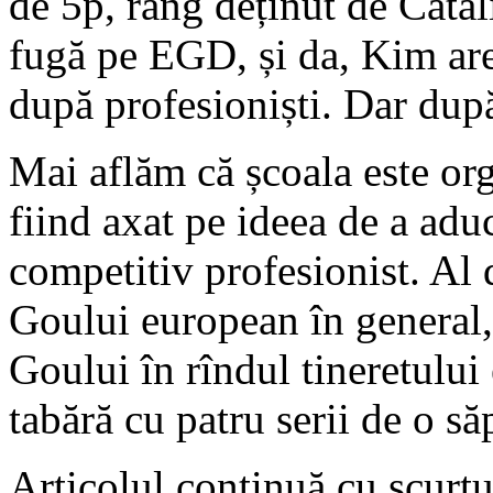
de 5p, rang deținut de Cătă
fugă pe EGD, și da, Kim are 
după profesioniști. Dar după
Mai aflăm că școala este org
fiind axat pe ideea de a adu
competitiv profesionist. Al d
Goului european în general, 
Goului în rîndul tineretului
tabără cu patru serii de o s
Articolul continuă cu scurtu