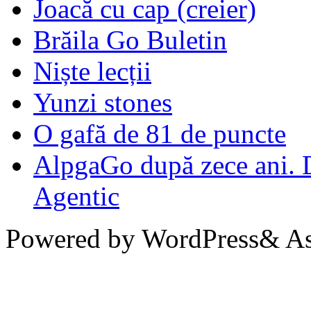
Joacă cu cap (creier)
Brăila Go Buletin
Niște lecții
Yunzi stones
O gafă de 81 de puncte
AlpgaGo după zece ani. D
Agentic
Powered by WordPress& Aso