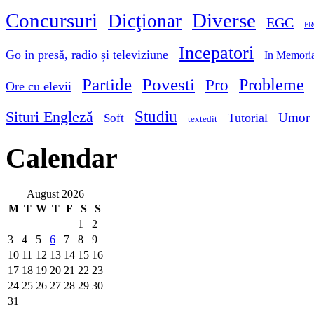
Concursuri
Diverse
Dicţionar
EGC
FR
Incepatori
Go in presă, radio și televiziune
In Memori
Partide
Povesti
Probleme
Pro
Ore cu elevii
Studiu
Situri Engleză
Umor
Tutorial
Soft
textedit
Calendar
August 2026
M
T
W
T
F
S
S
1
2
3
4
5
6
7
8
9
10
11
12
13
14
15
16
17
18
19
20
21
22
23
24
25
26
27
28
29
30
31