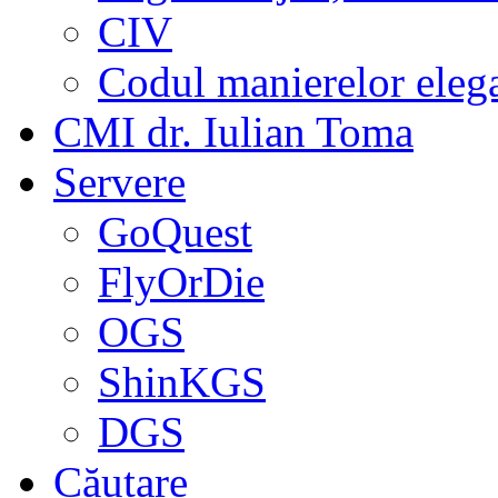
CIV
Codul manierelor eleg
CMI dr. Iulian Toma
Servere
GoQuest
FlyOrDie
OGS
ShinKGS
DGS
Căutare