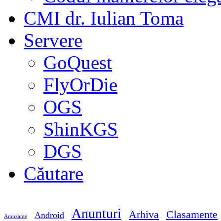
CMI dr. Iulian Toma
Servere
GoQuest
FlyOrDie
OGS
ShinKGS
DGS
Căutare
Anunturi
Arhiva
Clasamente
Android
Amuzante