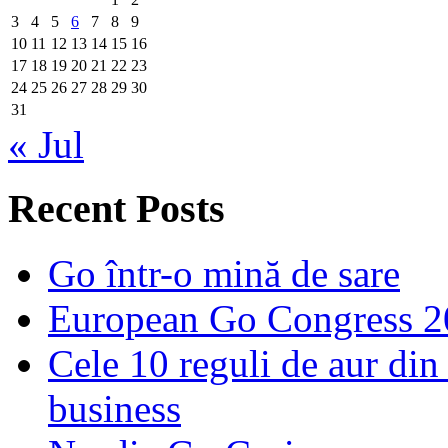
3
4
5
6
7
8
9
10
11
12
13
14
15
16
17
18
19
20
21
22
23
24
25
26
27
28
29
30
31
« Jul
Recent Posts
Go într-o mină de sare
European Go Congress 
Cele 10 reguli de aur din 
business