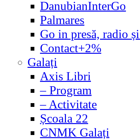
DanubianInterGo
Palmares
Go in presă, radio și
Contact+2%
Galați
Axis Libri
– Program
– Activitate
Școala 22
CNMK Galați