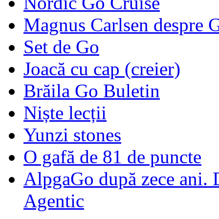
Nordic Go Cruise
Magnus Carlsen despre 
Set de Go
Joacă cu cap (creier)
Brăila Go Buletin
Niște lecții
Yunzi stones
O gafă de 81 de puncte
AlpgaGo după zece ani. D
Agentic