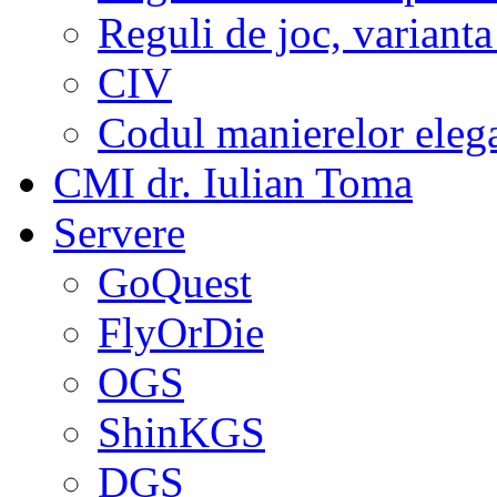
Reguli de joc, varianta
CIV
Codul manierelor eleg
CMI dr. Iulian Toma
Servere
GoQuest
FlyOrDie
OGS
ShinKGS
DGS