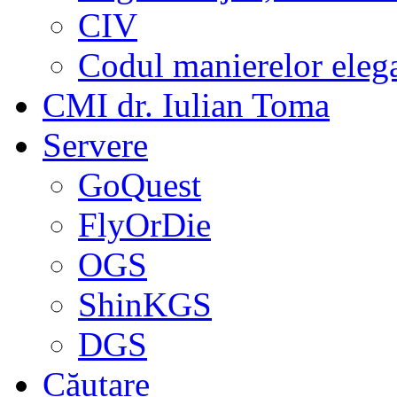
CIV
Codul manierelor eleg
CMI dr. Iulian Toma
Servere
GoQuest
FlyOrDie
OGS
ShinKGS
DGS
Căutare