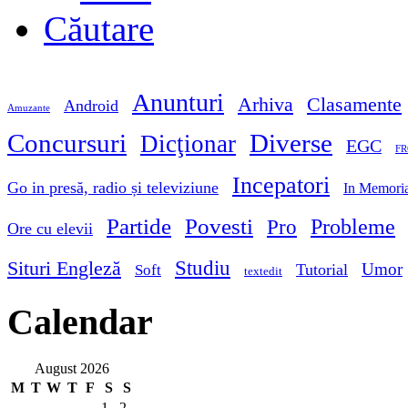
Căutare
Anunturi
Arhiva
Clasamente
Android
Amuzante
Concursuri
Diverse
Dicţionar
EGC
FR
Incepatori
Go in presă, radio și televiziune
In Memori
Partide
Povesti
Probleme
Pro
Ore cu elevii
Studiu
Situri Engleză
Umor
Tutorial
Soft
textedit
Calendar
August 2026
M
T
W
T
F
S
S
1
2