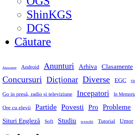
OGS
ShinKGS
DGS
Căutare
Anunturi
Arhiva
Clasamente
Android
Amuzante
Concursuri
Diverse
Dicţionar
EGC
FR
Incepatori
Go in presă, radio și televiziune
In Memori
Partide
Povesti
Probleme
Pro
Ore cu elevii
Studiu
Situri Engleză
Umor
Tutorial
Soft
textedit