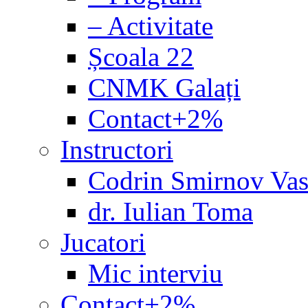
– Activitate
Școala 22
CNMK Galați
Contact+2%
Instructori
Codrin Smirnov Vas
dr. Iulian Toma
Jucatori
Mic interviu
Contact+2%