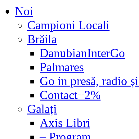
Noi
Campioni Locali
Brăila
DanubianInterGo
Palmares
Go in presă, radio și
Contact+2%
Galați
Axis Libri
– Program