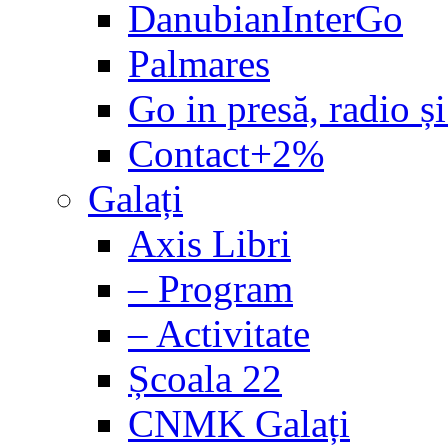
DanubianInterGo
Palmares
Go in presă, radio și
Contact+2%
Galați
Axis Libri
– Program
– Activitate
Școala 22
CNMK Galați