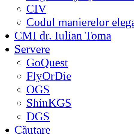
CIV
Codul manierelor eleg
CMI dr. Iulian Toma
Servere
GoQuest
FlyOrDie
OGS
ShinKGS
DGS
Căutare