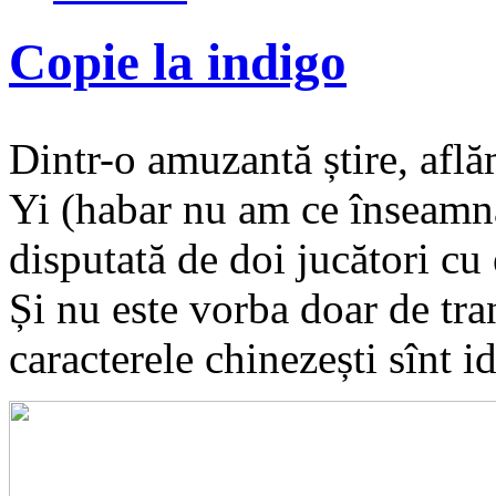
Copie la indigo
Dintr-o amuzantă știre, află
Yi (habar nu am ce înseamnă 
disputată de doi jucători c
Și nu este vorba doar de tran
caracterele chinezești sînt i