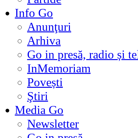
Info Go
Anunţuri
Arhiva
Go in presă, radio și t
InMemoriam
Povești
Ştiri
Media Go
Newsletter
Go in presă