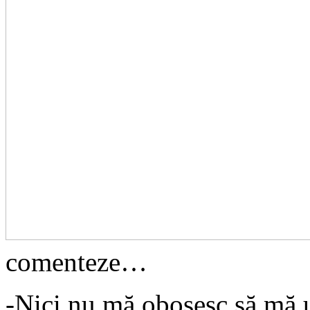
comenteze…
-Nici nu mă obosesc să mă ui