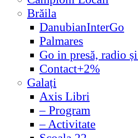
Brăila
DanubianInterGo
Palmares
Go in presă, radio și
Contact+2%
Galați
Axis Libri
– Program
– Activitate
Școala 22