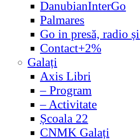
DanubianInterGo
Palmares
Go in presă, radio și
Contact+2%
Galați
Axis Libri
– Program
– Activitate
Școala 22
CNMK Galați