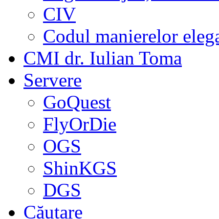
CIV
Codul manierelor eleg
CMI dr. Iulian Toma
Servere
GoQuest
FlyOrDie
OGS
ShinKGS
DGS
Căutare