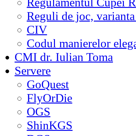
Regulamentul Cupei R
Reguli de joc, varianta
CIV
Codul manierelor eleg
CMI dr. Iulian Toma
Servere
GoQuest
FlyOrDie
OGS
ShinKGS