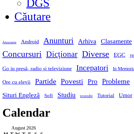
DGS
Căutare
Anunturi
Arhiva
Clasamente
Android
Amuzante
Concursuri
Diverse
Dicţionar
EGC
FR
Incepatori
Go in presă, radio și televiziune
In Memori
Partide
Povesti
Probleme
Pro
Ore cu elevii
Studiu
Situri Engleză
Umor
Tutorial
Soft
textedit
Calendar
August 2026