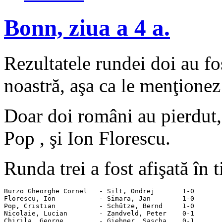
Bonn, ziua a 4 a.
Rezultatele rundei doi au fo
noastră, aşa ca le menţionez 
Doar doi români au pierdut, 
Pop , şi Ion Florescu.
Runda trei a fost afişată în t
Burzo Gheorghe Cornel   - Silt, Ondrej       1-0

Florescu, Ion           - Simara, Jan        1-0

Pop, Cristian           - Schütze, Bernd     1-0

Nicolaie, Lucian        - Zandveld, Peter    0-1

Chirila, George         - Giebner, Sascha    0-1
