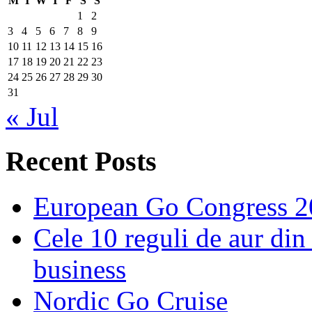
M
T
W
T
F
S
S
1
2
3
4
5
6
7
8
9
10
11
12
13
14
15
16
17
18
19
20
21
22
23
24
25
26
27
28
29
30
31
« Jul
Recent Posts
European Go Congress 
Cele 10 reguli de aur din 
business
Nordic Go Cruise