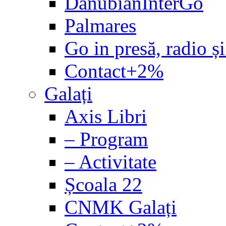
DanubianInterGo
Palmares
Go in presă, radio și
Contact+2%
Galați
Axis Libri
– Program
– Activitate
Școala 22
CNMK Galați