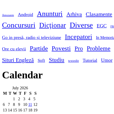
Anunturi
Arhiva
Clasamente
Android
Amuzante
Concursuri
Diverse
Dicţionar
EGC
FR
Incepatori
Go in presă, radio și televiziune
In Memori
Partide
Povesti
Probleme
Pro
Ore cu elevii
Studiu
Situri Engleză
Umor
Tutorial
Soft
textedit
Calendar
July 2026
M
T
W
T
F
S
S
1
2
3
4
5
6
7
8
9
10
11
12
13
14
15
16
17
18
19