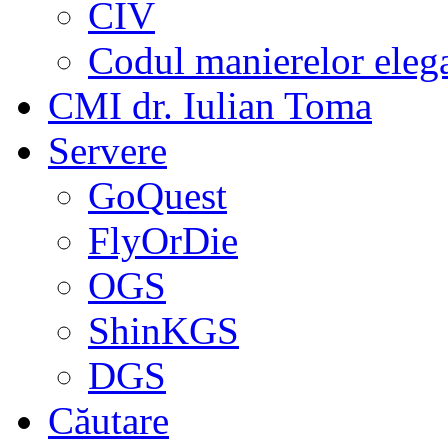
CIV
Codul manierelor eleg
CMI dr. Iulian Toma
Servere
GoQuest
FlyOrDie
OGS
ShinKGS
DGS
Căutare