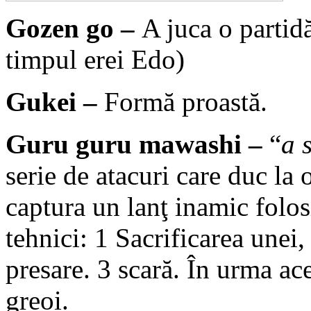
Gozen go –
A juca o partid
timpul erei Edo)
Gukei –
Formă proastă.
Guru guru mawashi –
“
a s
serie de atacuri care duc la 
captura un lanţ inamic folo
tehnici: 1 Sacrificarea unei,
presare. 3 scară. În urma ac
greoi.