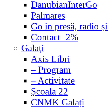
DanubianInterGo
Palmares
Go in presă, radio și
Contact+2%
Galați
Axis Libri
– Program
– Activitate
Școala 22
CNMK Galați