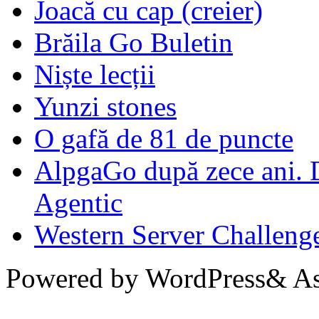
Joacă cu cap (creier)
Brăila Go Buletin
Niște lecții
Yunzi stones
O gafă de 81 de puncte
AlpgaGo după zece ani. D
Agentic
Western Server Challeng
Powered by WordPress& Aso