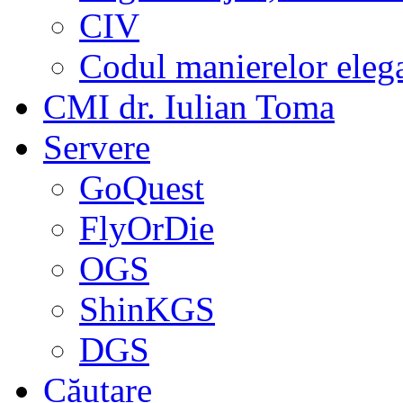
CIV
Codul manierelor eleg
CMI dr. Iulian Toma
Servere
GoQuest
FlyOrDie
OGS
ShinKGS
DGS
Căutare