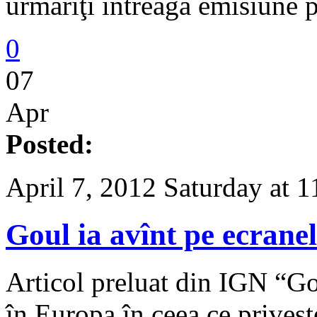
urmăriţi întreaga emisiune 
0
07
Apr
Posted:
April 7, 2012 Saturday at 
Goul ia avînt pe ecrane
Articol preluat din IGN “Go
în Europa în ceea ce priveş