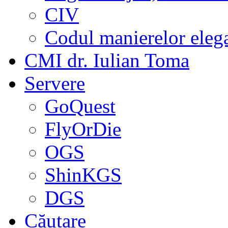
CIV
Codul manierelor eleg
CMI dr. Iulian Toma
Servere
GoQuest
FlyOrDie
OGS
ShinKGS
DGS
Căutare