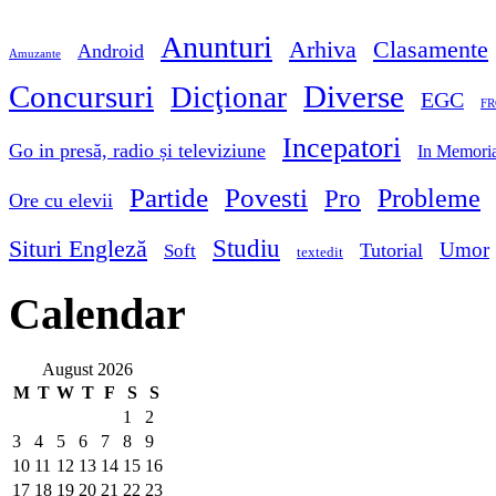
Anunturi
Arhiva
Clasamente
Android
Amuzante
Concursuri
Diverse
Dicţionar
EGC
FR
Incepatori
Go in presă, radio și televiziune
In Memori
Partide
Povesti
Probleme
Pro
Ore cu elevii
Studiu
Situri Engleză
Umor
Tutorial
Soft
textedit
Calendar
August 2026
M
T
W
T
F
S
S
1
2
3
4
5
6
7
8
9
10
11
12
13
14
15
16
17
18
19
20
21
22
23