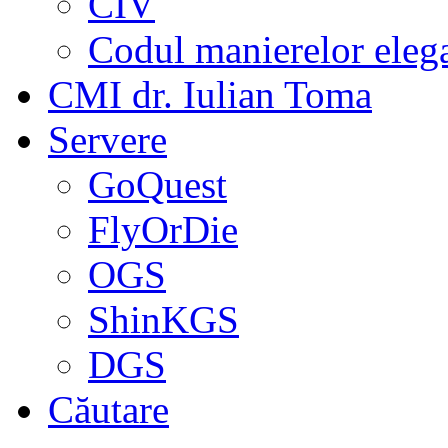
CIV
Codul manierelor eleg
CMI dr. Iulian Toma
Servere
GoQuest
FlyOrDie
OGS
ShinKGS
DGS
Căutare