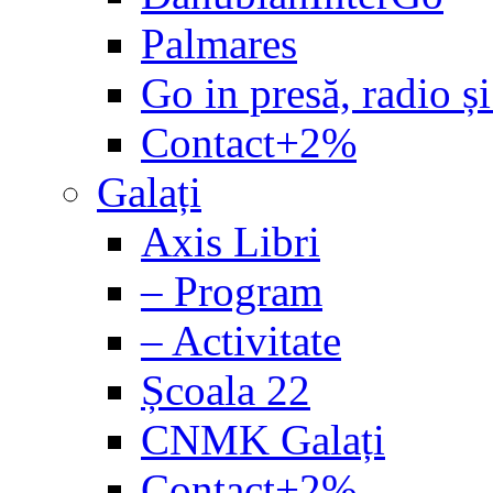
Palmares
Go in presă, radio și
Contact+2%
Galați
Axis Libri
– Program
– Activitate
Școala 22
CNMK Galați
Contact+2%