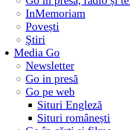
Go in presă, radio și t
InMemoriam
Povești
Ştiri
Media Go
Newsletter
Go in presă
Go pe web
Situri Engleză
Situri românești