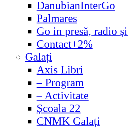
DanubianInterGo
Palmares
Go in presă, radio și
Contact+2%
Galați
Axis Libri
– Program
– Activitate
Școala 22
CNMK Galați